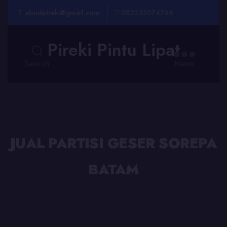
abudpireki@gmail.com
082233074766
Pireki Pintu Lipat
Search
Menu
JUAL PARTISI GESER SOREPA
BATAM