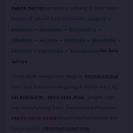
mempunyai cabang di kota besar
PABRIK PARTISI
hampir di seluruh kota Indonesia :
–
JAKARTA
–
–
–
BANDUNG
SEMARANG
YOGYAKARTA
–
–
–
–
SURABAYA
MALANG
DENPASAR
SAMARINDA
–
–
dan kota
LAMPUNG
PONTIANAK
BANJARMASIN
lainnya.
Untuk lebih mengetahui lengkap
PRODUK-PRODUK
kami bisa konsultasi langsung di nomer wa / tlp
:
. Jangan ragu
ARI BUDIYANTO
0822-3307-4766
lagi menghubungi kami, Karena kami Produsen
dengan kualitas terbaik dan
PARTISI PINTU GESER
harga murah.
PIREKIPINTULIPAT.COM