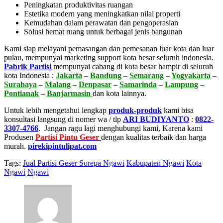
Peningkatan produktivitas ruangan
Estetika modern yang meningkatkan nilai properti
Kemudahan dalam perawatan dan pengoperasian
Solusi hemat ruang untuk berbagai jenis bangunan
Kami siap melayani pemasangan dan pemesanan luar kota dan luar
pulau, mempunyai marketing support kota besar seluruh indonesia.
Pabrik Partisi
mempunyai cabang di kota besar hampir di seluruh
kota Indonesia :
Jakarta
–
Bandung
–
Semarang
–
Yogyakarta
–
Surabaya
–
Malang
–
Denpasar
–
Samarinda
–
Lampung
–
Pontianak
–
Banjarmasin
dan kota lainnya.
Untuk lebih mengetahui lengkap
produk-produk
kami bisa
konsultasi langsung di nomer wa / tlp
ARI BUDIYANTO
:
0822-
3307-4766
. Jangan ragu lagi menghubungi kami, Karena kami
Produsen
Partisi Pintu Geser
dengan kualitas terbaik dan harga
murah.
pirekipintulipat.com
Tags:
Jual Partisi Geser Sorepa Ngawi
Kabupaten Ngawi
Kota
Ngawi
Ngawi