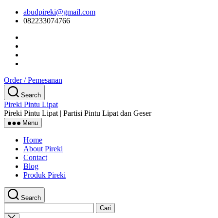
Skip
abudpireki@gmail.com
to
082233074766
the
content
Order / Pemesanan
Search
Pireki Pintu Lipat
Pireki Pintu Lipat | Partisi Pintu Lipat dan Geser
Menu
Home
About Pireki
Contact
Blog
Produk Pireki
Search
Cari
untuk:
Close