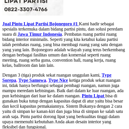
Jual Pintu Lipat Partisi Bojonegoro #1
Kami hadir sebagai
spesialis terkemuka dalam bidang partisi pintu, dan solusi peredam
suara di
Jawa Timur
Indonesia
. Pembatas ruang partisi ruang
bidang interior minimalis. Seperti yang kita ketahui kalau partisi
ialah pembatas ruang, yang bisa membagi ruang yang satu dengan
yang yang lain. Bojonegoro adalah wilayah yang terus berkembang
dengan berbagai fasilitas umum dan komersial seperti ruang
meeting, ruang serba guna, convention hall, ruang kerja, ruang
kelas, ballroom dan lain lain.
Dengan 3 (tiga) produk sekat ruangan unggulan kami,
Type
Sorepa
,
Type Samowa
,
Type Nice
ketiga produk sekat ruangan
ini, tidak hanya berfungsi sebagai pembagi ruangan, namun juga
mampu meredam kebisingan. Baik dari dalam ke luar ruangan, ada
pun kebisingan dari luar ke dalam ruangan.
Pintu Lipat
bisa di
gunakan buka tutup dengan kapasitas dapat di atur yaitu bisa besar
dan kecil kapasitas pemakaiannya. Sistem Bukanya dengan 2 cara
yaitu di simpan ke kanan-kiri dan juga bisa di simpan ke salah satu
arah saja. Pintu partisi dorong lipat yang berkualitas tinggi dalam
upaya memenuhi kebutuhan Anda akan desain interior yang
fleksibel dan fungsional.