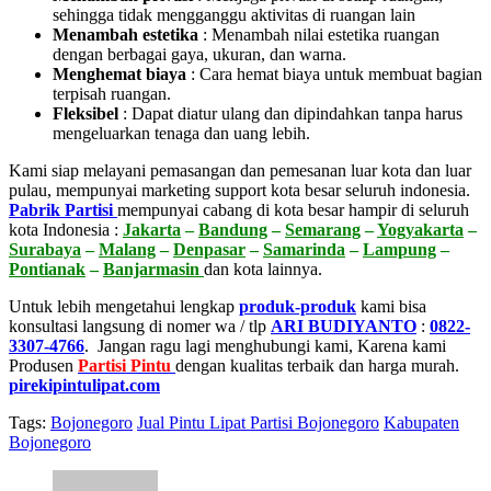
sehingga tidak mengganggu aktivitas di ruangan lain
Menambah estetika
:
Menambah nilai estetika ruangan
dengan berbagai gaya, ukuran, dan warna.
Menghemat biaya
:
Cara hemat biaya untuk membuat bagian
terpisah ruangan.
Fleksibel
:
Dapat diatur ulang dan dipindahkan tanpa harus
mengeluarkan tenaga dan uang lebih.
Kami siap melayani pemasangan dan pemesanan luar kota dan luar
pulau, mempunyai marketing support kota besar seluruh indonesia.
Pabrik Partisi
mempunyai cabang di kota besar hampir di seluruh
kota Indonesia :
Jakarta
–
Bandung
–
Semarang
–
Yogyakarta
–
Surabaya
–
Malang
–
Denpasar
–
Samarinda
–
Lampung
–
Pontianak
–
Banjarmasin
dan kota lainnya.
Untuk lebih mengetahui lengkap
produk-produk
kami bisa
konsultasi langsung di nomer wa / tlp
ARI BUDIYANTO
:
0822-
3307-4766
. Jangan ragu lagi menghubungi kami, Karena kami
Produsen
Partisi Pintu
dengan kualitas terbaik dan harga murah.
pirekipintulipat.com
Tags:
Bojonegoro
Jual Pintu Lipat Partisi Bojonegoro
Kabupaten
Bojonegoro