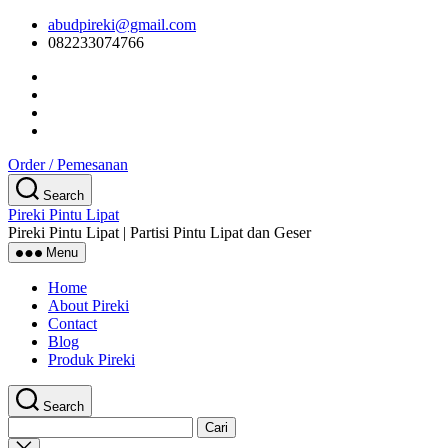
Skip
abudpireki@gmail.com
to
082233074766
the
content
Order / Pemesanan
Search
Pireki Pintu Lipat
Pireki Pintu Lipat | Partisi Pintu Lipat dan Geser
Menu
Home
About Pireki
Contact
Blog
Produk Pireki
Search
Cari
untuk:
Close