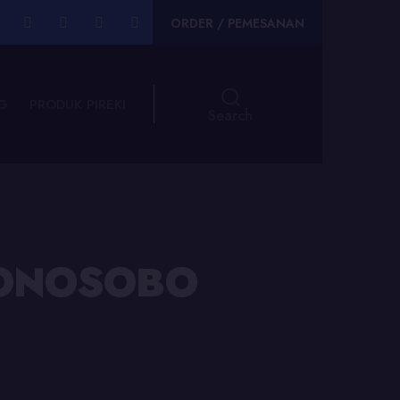
ORDER / PEMESANAN
G
PRODUK PIREKI
Search
 WONOSOBO