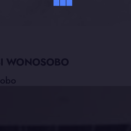
TISI WONOSOBO
sobo