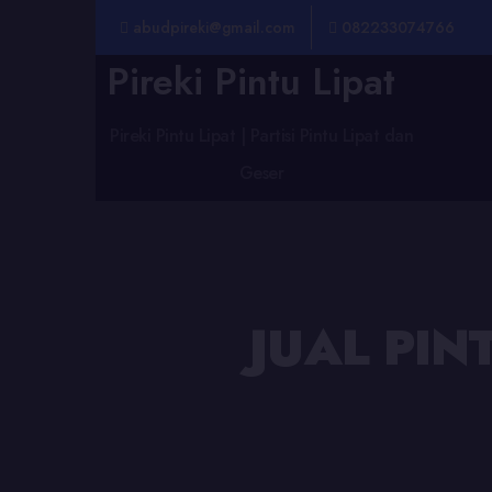
abudpireki@gmail.com
082233074766
Pireki Pintu Lipat
Pireki Pintu Lipat | Partisi Pintu Lipat dan
Geser
JUAL PIN