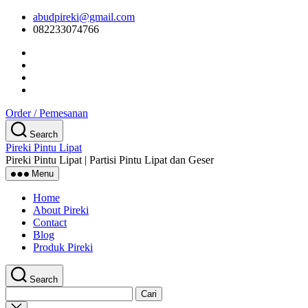
Skip
abudpireki@gmail.com
to
082233074766
the
content
Order / Pemesanan
Search
Pireki Pintu Lipat
Pireki Pintu Lipat | Partisi Pintu Lipat dan Geser
Menu
Home
About Pireki
Contact
Blog
Produk Pireki
Search
Cari
untuk:
Close