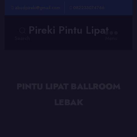
abudpireki@gmail.com
082233074766
Pireki Pintu Lipat
Search
Menu
PINTU LIPAT BALLROOM
LEBAK