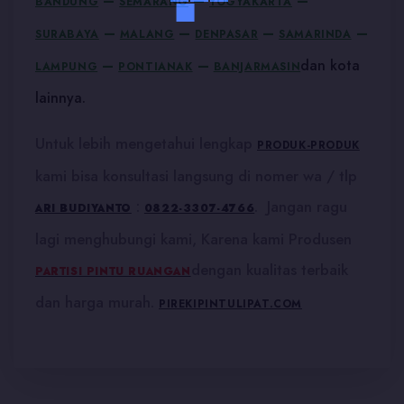
–
–
–
BANDUNG
SEMARANG
YOGYAKARTA
–
–
–
–
SURABAYA
MALANG
DENPASAR
SAMARINDA
–
–
dan kota
LAMPUNG
PONTIANAK
BANJARMASIN
lainnya.
Untuk lebih mengetahui lengkap
PRODUK-PRODUK
kami bisa konsultasi langsung di nomer wa / tlp
:
. Jangan ragu
ARI BUDIYANTO
0822-3307-4766
lagi menghubungi kami, Karena kami Produsen
dengan kualitas terbaik
PARTISI PINTU RUANGAN
dan harga murah.
PIREKIPINTULIPAT.COM