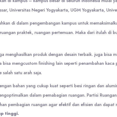
kan di kampus – kampus besar di seluruh Indonesia mulai 
kassar, Universitas Negeri Yogyakarta, UGM Yogyakarta, Uni
tuhkan di dalam pengembangan kampus untuk memaksimalkan
ruangan praktek, ruangan pertemuan. Maka dari itulah di 
gga menghasilkan produk dengan desain terbaik. juga bisa 
ga bisa mengcustom finishing lain seperti penambahan kaca
e salah satu arah saja.
engan bahan yang cukup kuat seperti besi ringan dan alumin
engoptimalkan dalam pemabagian ruangan. Partisi Ruanga
n pembagian ruangan agar efektif dan efisien dan dapat m
p tinggi.