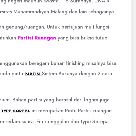
yang negeri maupun swasta. ITS Surabaya, UNAIR
versitas Muhammadiyah Malang dan lain sebagainya.
 gedung/ruangan. Untuk bertujuan multifungsi
butuhkan
Partisi Ruangan
yang bisa buksa tutup
menggunakan beragam bahan finishing misalnya bisa
 pada pintu
Sistem Bukanya dengan 2 cara
PARTISI.
ium. Bahan partisi yang berasal dari logam juga
n
ini merupakan Pintu Partisi ruangan
TYPE SOREPA
eredam suara. Fitur unggulan dari type Sorepa