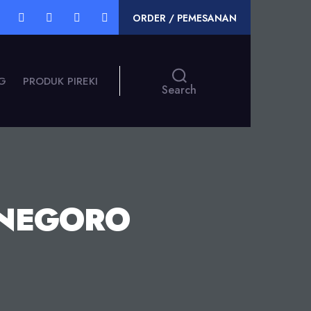
ORDER / PEMESANAN
G
PRODUK PIREKI
Search
ONEGORO