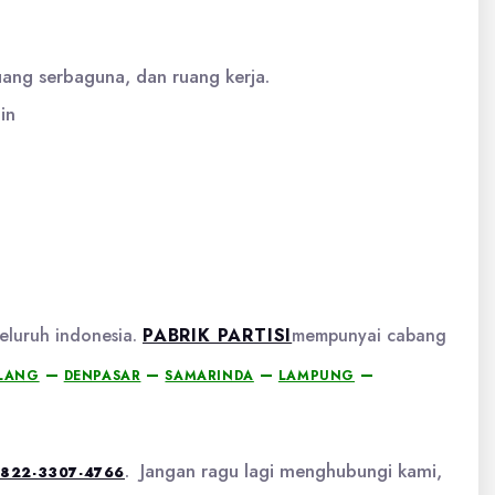
uang serbaguna, dan ruang kerja.
in
eluruh indonesia.
PABRIK PARTISI
mempunyai cabang
–
–
–
–
LANG
DENPASAR
SAMARINDA
LAMPUNG
. Jangan ragu lagi menghubungi kami,
822-3307-4766