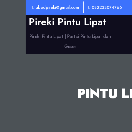
abudpireki@gmail.com
082233074766
Pireki Pintu Lipat
Pireki Pintu Lipat | Partisi Pintu Lipat dan
Geser
PINTU 