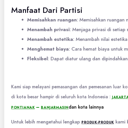
Manfaat Dari Partisi
Memisahkan ruangan
: Memisahkan ruangan me
Menambah privasi
:
Menjaga privasi di setiap
Menambah estetika
:
Menambah nilai estetik
Menghemat biaya
:
Cara hemat biaya untuk m
Fleksibel
:
Dapat diatur ulang dan dipindahkan
Kami siap melayani pemasangan dan pemesanan luar kot
di kota besar hampir di seluruh kota Indonesia :
JAKART
dan kota lainnya
–
PONTIANAK
BANJARMASIN
Untuk lebih mengetahui lengkap
kami b
PRODUK-PRODUK