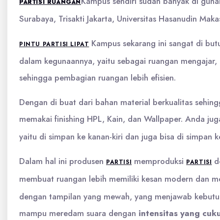
Kampus sendiri sudah banyak di guna
PARTISI RUANGAN
Surabaya, Trisakti Jakarta, Universitas Hasanudin Ma
Kampus sekarang ini sangat di bu
PINTU PARTISI LIPAT
dalam kegunaannya, yaitu sebagai ruangan mengajar, 
sehingga pembagian ruangan lebih efisien.
Dengan di buat dari bahan material berkualitas sehin
memakai finishing HPL, Kain, dan Wallpaper. Anda ju
yaitu di simpan ke kanan-kiri dan juga bisa di simpan k
Dalam hal ini produsen
memproduksi
d
PARTISI
PARTISI
membuat ruangan lebih memiliki kesan modern dan m
dengan tampilan yang mewah, yang menjawab kebutuha
mampu meredam suara dengan
intensitas yang cuku