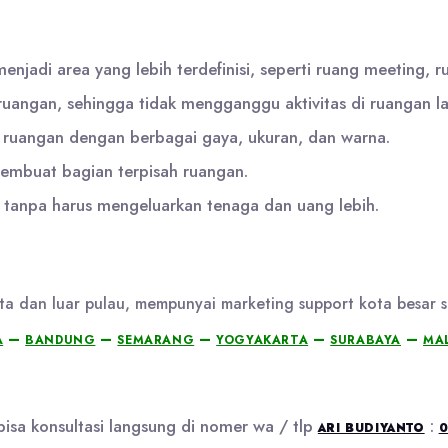
njadi area yang lebih terdefinisi, seperti ruang meeting, r
 ruangan, sehingga tidak mengganggu aktivitas di ruangan la
a ruangan dengan berbagai gaya, ukuran, dan warna.
embuat bagian terpisah ruangan.
 tanpa harus mengeluarkan tenaga dan uang lebih.
a dan luar pulau, mempunyai marketing support kota besar s
–
–
–
–
–
A
BANDUNG
SEMARANG
YOGYAKARTA
SURABAYA
MA
isa konsultasi langsung di nomer wa / tlp
:
ARI BUDIYANTO
0