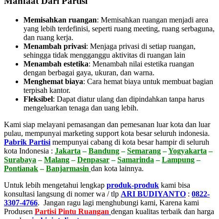
Manfaat Dari Partisi
Memisahkan ruangan
: Memisahkan ruangan menjadi area
yang lebih terdefinisi, seperti ruang meeting, ruang serbaguna,
dan ruang kerja.
Menambah privasi
:
Menjaga privasi di setiap ruangan,
sehingga tidak mengganggu aktivitas di ruangan lain
Menambah estetika
:
Menambah nilai estetika ruangan
dengan berbagai gaya, ukuran, dan warna.
Menghemat biaya
:
Cara hemat biaya untuk membuat bagian
terpisah kantor.
Fleksibel
:
Dapat diatur ulang dan dipindahkan tanpa harus
mengeluarkan tenaga dan uang lebih.
Kami siap melayani pemasangan dan pemesanan luar kota dan luar
pulau, mempunyai marketing support kota besar seluruh indonesia.
Pabrik Partisi
mempunyai cabang di kota besar hampir di seluruh
kota Indonesia :
Jakarta
–
Bandung
–
Semarang
–
Yogyakarta
–
Surabaya
–
Malang
–
Denpasar
–
Samarinda
–
Lampung
–
Pontianak
–
Banjarmasin
dan kota lainnya.
Untuk lebih mengetahui lengkap
produk-produk
kami bisa
konsultasi langsung di nomer wa / tlp
ARI BUDIYANTO
:
0822-
3307-4766
. Jangan ragu lagi menghubungi kami, Karena kami
Produsen
Partisi Pintu Ruangan
dengan kualitas terbaik dan harga