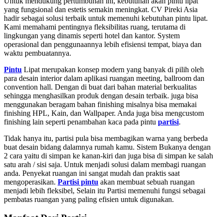
Untuk mendukung pertumbuhan ini, kebutuhan akan pintu lipat
yang fungsional dan estetis semakin meningkat. CV Pireki Asia
hadir sebagai solusi terbaik untuk memenuhi kebutuhan pintu lipat.
Kami memahami pentingnya fleksibilitas ruang, terutama di
lingkungan yang dinamis seperti hotel dan kantor. System
operasional dan penggunaannya lebih efisiensi tempat, biaya dan
waktu pembuatannya.
Pintu
Lipat merupakan konsep modern yang banyak di pilih oleh
para desain interior dalam aplikasi ruangan meeting, ballroom dan
convention hall. Dengan di buat dari bahan material berkualitas
sehingga menghasilkan produk dengan desain terbaik. juga bisa
menggunakan beragam bahan finishing misalnya bisa memakai
finishing HPL, Kain, dan Wallpaper. Anda juga bisa mengcustom
finishing lain seperti penambahan kaca pada pintu
partisi
.
Tidak hanya itu, partisi pula bisa membagikan warna yang berbeda
buat desain bidang dalamnya rumah kamu. Sistem Bukanya dengan
2 cara yaitu di simpan ke kanan-kiri dan juga bisa di simpan ke salah
satu arah / sisi saja. Untuk menjadi solusi dalam membagi ruangan
anda. Penyekat ruangan ini sangat mudah dan praktis saat
mengoperasikan.
Partisi pintu
akan membuat sebuah ruangan
menjadi lebih fleksibel, Selain itu Partisi memenuhi fungsi sebagai
pembatas ruangan yang paling efisien untuk digunakan.