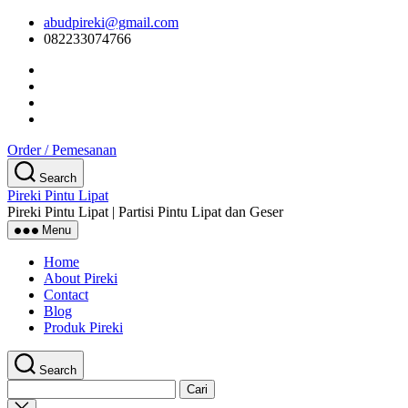
Skip
abudpireki@gmail.com
to
082233074766
the
content
Order / Pemesanan
Search
Pireki Pintu Lipat
Pireki Pintu Lipat | Partisi Pintu Lipat dan Geser
Menu
Home
About Pireki
Contact
Blog
Produk Pireki
Search
Cari
untuk:
Close