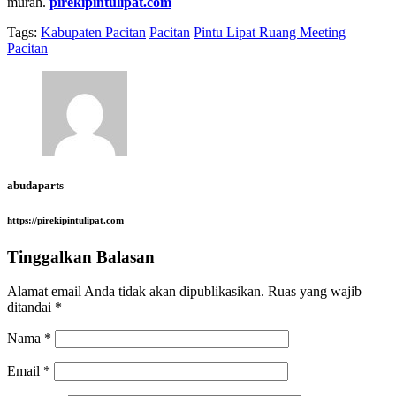
murah.
pirekipintulipat.com
Tags:
Kabupaten Pacitan
Pacitan
Pintu Lipat Ruang Meeting
Pacitan
abudaparts
https://pirekipintulipat.com
Tinggalkan Balasan
Alamat email Anda tidak akan dipublikasikan.
Ruas yang wajib
ditandai
*
Nama
*
Email
*