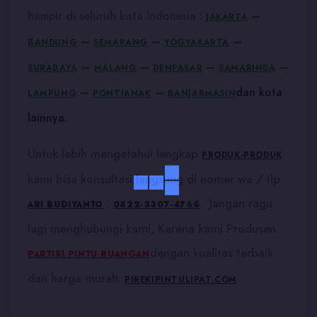
–
hampir di seluruh kota Indonesia :
JAKARTA
–
–
–
BANDUNG
SEMARANG
YOGYAKARTA
–
–
–
–
SURABAYA
MALANG
DENPASAR
SAMARINDA
–
–
dan kota
LAMPUNG
PONTIANAK
BANJARMASIN
lainnya.
Untuk lebih mengetahui lengkap
PRODUK-PRODUK
kami bisa konsultasi langsung di nomer wa / tlp
:
. Jangan ragu
ARI BUDIYANTO
0822-3307-4766
lagi menghubungi kami, Karena kami Produsen
dengan kualitas terbaik
PARTISI PINTU RUANGAN
dan harga murah.
PIREKIPINTULIPAT.COM