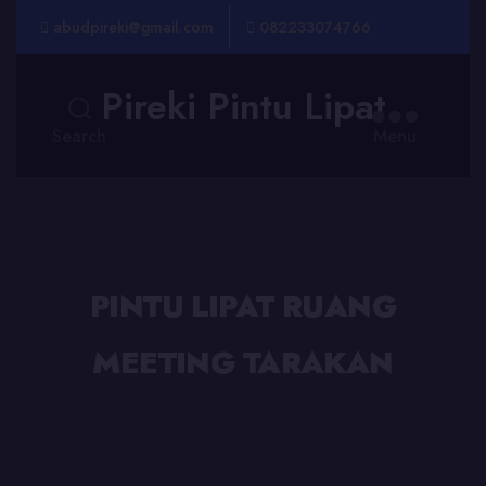
abudpireki@gmail.com
082233074766
Pireki Pintu Lipat
Search
Menu
PINTU LIPAT RUANG
MEETING TARAKAN