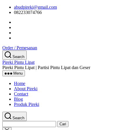
Skip
abudpireki@gmail.com
to
082233074766
the
content
Order / Pemesanan
Search
Pireki Pintu Lipat
Pireki Pintu Lipat | Partisi Pintu Lipat dan Geser
Menu
Home
About Pireki
Contact
Blog
Produk Pireki
Search
Cari
untuk:
Close