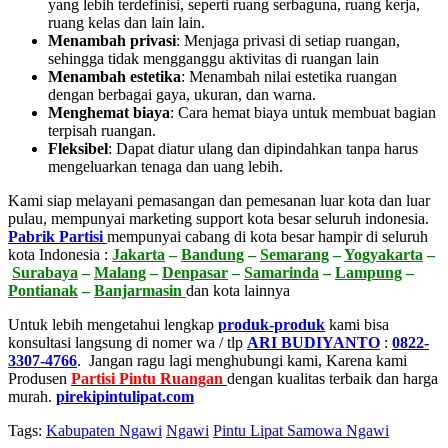
yang lebih terdefinisi, seperti ruang serbaguna, ruang kerja,
ruang kelas dan lain lain.
Menambah privasi
:
Menjaga privasi di setiap ruangan,
sehingga tidak mengganggu aktivitas di ruangan lain
Menambah estetika
:
Menambah nilai estetika ruangan
dengan berbagai gaya, ukuran, dan warna.
Menghemat biaya
:
Cara hemat biaya untuk membuat bagian
terpisah ruangan.
Fleksibel
:
Dapat diatur ulang dan dipindahkan tanpa harus
mengeluarkan tenaga dan uang lebih.
Kami siap melayani pemasangan dan pemesanan luar kota dan luar
pulau, mempunyai marketing support kota besar seluruh indonesia.
Pabrik Partisi
mempunyai cabang di kota besar hampir di seluruh
kota Indonesia :
Jakarta
–
Bandung
–
Semarang
–
Yogyakarta
–
Surabaya
–
Malang
–
Denpasar
–
Samarinda
–
Lampung
–
Pontianak
–
Banjarmasin
dan kota lainnya
Untuk lebih mengetahui lengkap
produk-produk
kami bisa
konsultasi langsung di nomer wa / tlp
ARI BUDIYANTO
:
0822-
3307-4766
. Jangan ragu lagi menghubungi kami, Karena kami
Produsen
Partisi Pintu Ruangan
dengan kualitas terbaik dan harga
murah.
pirekipintulipat.com
Tags:
Kabupaten Ngawi
Ngawi
Pintu Lipat Samowa Ngawi