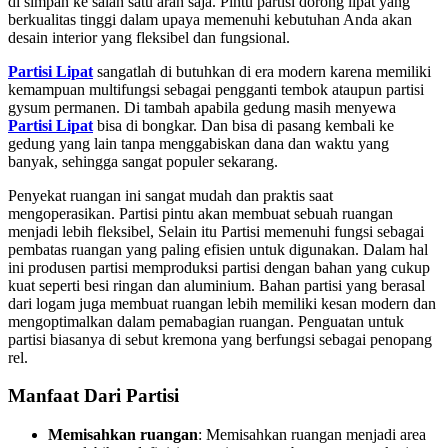
di simpan ke salah satu arah saja. Pintu partisi dorong lipat yang
berkualitas tinggi dalam upaya memenuhi kebutuhan Anda akan
desain interior yang fleksibel dan fungsional.
Partisi Lipat
sangatlah di butuhkan di era modern karena memiliki
kemampuan multifungsi sebagai pengganti tembok ataupun partisi
gysum permanen. Di tambah apabila gedung masih menyewa
Partisi Lipat
bisa di bongkar. Dan bisa di pasang kembali ke
gedung yang lain tanpa menggabiskan dana dan waktu yang
banyak, sehingga sangat populer sekarang.
Penyekat ruangan ini sangat mudah dan praktis saat
mengoperasikan. Partisi pintu akan membuat sebuah ruangan
menjadi lebih fleksibel, Selain itu Partisi memenuhi fungsi sebagai
pembatas ruangan yang paling efisien untuk digunakan. Dalam hal
ini produsen partisi memproduksi partisi dengan bahan yang cukup
kuat seperti besi ringan dan aluminium. Bahan partisi yang berasal
dari logam juga membuat ruangan lebih memiliki kesan modern dan
mengoptimalkan dalam pemabagian ruangan. Penguatan untuk
partisi biasanya di sebut kremona yang berfungsi sebagai penopang
rel.
Manfaat Dari Partisi
Memisahkan ruangan
: Memisahkan ruangan menjadi area