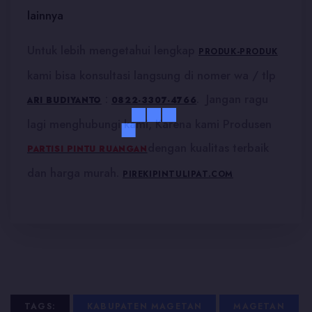
lainnya
Untuk lebih mengetahui lengkap
PRODUK-PRODUK
kami bisa konsultasi langsung di nomer wa / tlp
:
. Jangan ragu
ARI BUDIYANTO
0822-3307-4766
lagi menghubungi kami, Karena kami Produsen
dengan kualitas terbaik
PARTISI PINTU RUANGAN
dan harga murah.
PIREKIPINTULIPAT.COM
TAGS:
KABUPATEN MAGETAN
MAGETAN