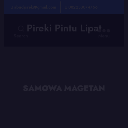
abudpireki@gmail.com
082233074766
Pireki Pintu Lipat
Search
Menu
SAMOWA MAGETAN