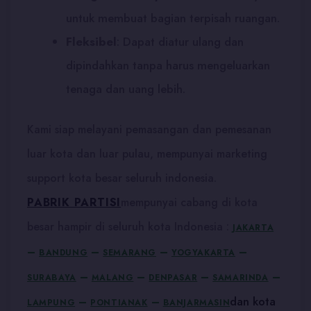
untuk membuat bagian terpisah ruangan.
Fleksibel
:
Dapat diatur ulang dan
dipindahkan tanpa harus mengeluarkan
tenaga dan uang lebih.
Kami siap melayani pemasangan dan pemesanan
luar kota dan luar pulau, mempunyai marketing
support kota besar seluruh indonesia.
PABRIK PARTISI
mempunyai cabang di kota
besar hampir di seluruh kota Indonesia :
JAKARTA
–
–
–
–
BANDUNG
SEMARANG
YOGYAKARTA
–
–
–
–
SURABAYA
MALANG
DENPASAR
SAMARINDA
dan kota
–
–
LAMPUNG
PONTIANAK
BANJARMASIN