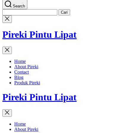
Search
Cari
untuk:
Close
search
Pireki Pintu Lipat
Home
About Pireki
Contact
Blog
Produk Pireki
Pireki Pintu Lipat
Home
About Pireki