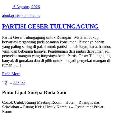
6 Agustus, 2026
abudaparts
0 comments
PARTISI GESER TULUNGAGUNG
Partisi Geser Tulungagung untuk Ruangan Material cukup
bervariasi tergantung pada pesanan konsumen. Biasanya bahan
yang paling sering di pakai untuk partisi adalah kayu, kaca, bambu,
vinil, dan beberapa lainnya. Penggunaan dari partisi dapat menjadi
penyekat ruangan yang fungsinya beda. Partisi Geser Tulungagung
banyak di gunakan dan di pilih untuk menjadi penyekat ruangan di
rumah, […]
Read More
Paginasi
1
2
…
253
>>
pos
Pintu Lipat Sorepa Roda Satu
Cocok Untuk Ruang Meeting Room – Hotel – Ruang Kelas
Sekolahan – Ruang Kelas Untuk Kampus – Restourant Privat
Room