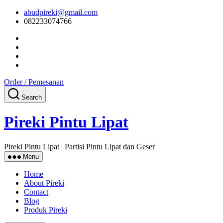
Skip
abudpireki@gmail.com
to
082233074766
the
content
Order / Pemesanan
Search
Pireki Pintu Lipat
Pireki Pintu Lipat | Partisi Pintu Lipat dan Geser
Menu
Home
About Pireki
Contact
Blog
Produk Pireki