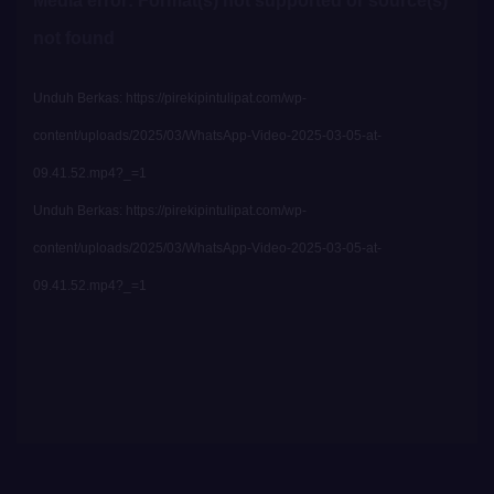
Pemutar
Media error: Format(s) not supported or source(s)
Video
not found
Unduh Berkas: https://pirekipintulipat.com/wp-
content/uploads/2025/03/WhatsApp-Video-2025-03-05-at-
09.41.52.mp4?_=1
Unduh Berkas: https://pirekipintulipat.com/wp-
content/uploads/2025/03/WhatsApp-Video-2025-03-05-at-
09.41.52.mp4?_=1