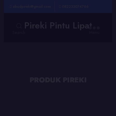
abudpireki@gmail.com
082233074766
Pireki Pintu Lipat
Search
Menu
PRODUK PIREKI