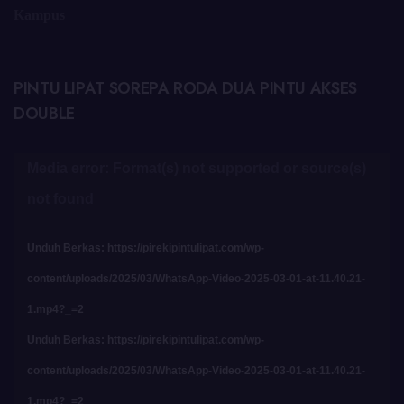
Kampus
PINTU LIPAT SOREPA RODA DUA PINTU AKSES
DOUBLE
Pemutar
Media error: Format(s) not supported or source(s)
Video
not found
Unduh Berkas: https://pirekipintulipat.com/wp-
content/uploads/2025/03/WhatsApp-Video-2025-03-01-at-11.40.21-
1.mp4?_=2
Unduh Berkas: https://pirekipintulipat.com/wp-
content/uploads/2025/03/WhatsApp-Video-2025-03-01-at-11.40.21-
1.mp4?_=2