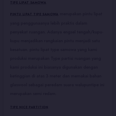
TIPE LIPAT SAMOWA
merupakan pintu lipat
PINTU LIPAT TIPE SAMOWA
yang penggunaanya lebih praktis dalam
penyekat ruangan. Adanya engsel tengah/kupu-
kupu menjadikan rangkaian pintu menjadi satu
kesatuan. pintu lipat type samowa yang kami
produksi merupakan Type partisi ruangan yang
kami produksi ini biasanya digunakan dengan
ketinggian di atas 3 meter dan memakai bahan
glaswool sebagai peredam suara walupuntipe ini
merupakan semi redam.
TIPE NICE PARTITION