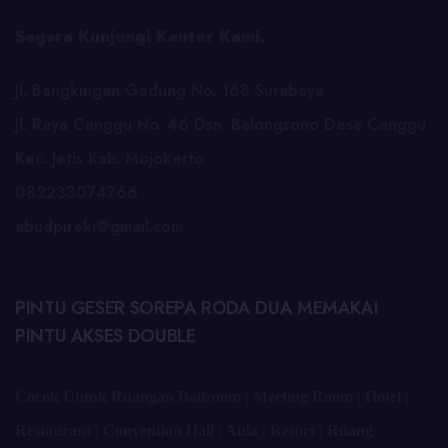
Segera Kunjungi Kantor Kami.
Jl. Bangkingan Gadung No. 168 Surabaya
Jl. Raya Canggu No. 46 Dsn. Balongsono Desa Canggu
Kec. Jetis Kab. Mojokerto
082233074766
abudpireki@gmail.com
PINTU GESER SOREPA RODA DUA MEMAKAI
PINTU AKSES DOUBLE
Cocok Untuk Ruangan Ballroom | Meeting Room | Hotel |
Restourant | Convention Hall | Aula | Resort | Ruang