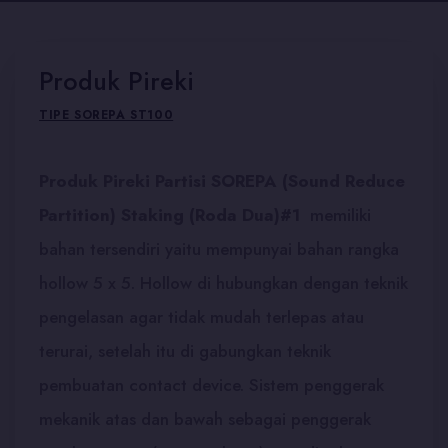
Produk Pireki
TIPE SOREPA ST100
Produk Pireki Partisi SOREPA (Sound Reduce
Partition) Staking (Roda Dua)#1
memiliki
bahan tersendiri yaitu mempunyai bahan rangka
hollow 5 x 5. Hollow di hubungkan dengan teknik
pengelasan agar tidak mudah terlepas atau
terurai, setelah itu di gabungkan teknik
pembuatan contact device. Sistem penggerak
mekanik atas dan bawah sebagai penggerak