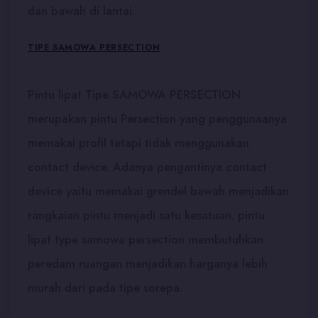
dan bawah di lantai.
TIPE SAMOWA PERSECTION
Pintu lipat Tipe SAMOWA PERSECTION
merupakan pintu Persection yang penggunaanya
memakai profil tetapi tidak menggunakan
contact device. Adanya pengantinya contact
device yaitu memakai grendel bawah menjadikan
rangkaian pintu menjadi satu kesatuan. pintu
lipat type samowa persection membutuhkan
peredam ruangan menjadikan harganya lebih
murah dari pada tipe sorepa.