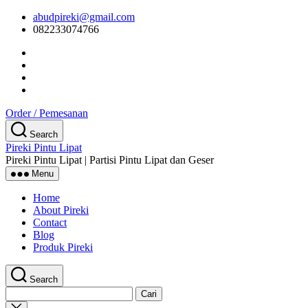
Skip
abudpireki@gmail.com
to
082233074766
the
content
Order / Pemesanan
Search
Pireki Pintu Lipat
Pireki Pintu Lipat | Partisi Pintu Lipat dan Geser
Menu
Home
About Pireki
Contact
Blog
Produk Pireki
Search
Cari
untuk:
Close