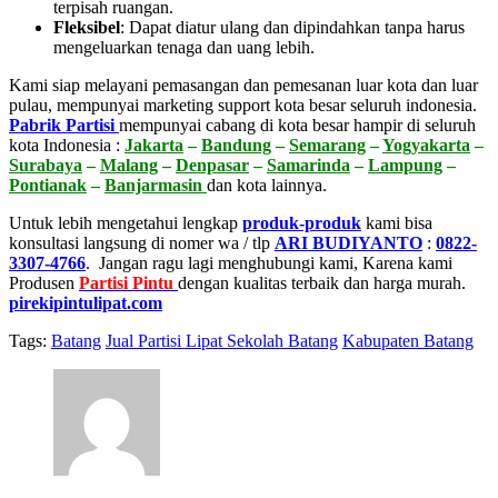
terpisah ruangan.
Fleksibel
:
Dapat diatur ulang dan dipindahkan tanpa harus
mengeluarkan tenaga dan uang lebih.
Kami siap melayani pemasangan dan pemesanan luar kota dan luar
pulau, mempunyai marketing support kota besar seluruh indonesia.
Pabrik Partisi
mempunyai cabang di kota besar hampir di seluruh
kota Indonesia :
Jakarta
–
Bandung
–
Semarang
–
Yogyakarta
–
Surabaya
–
Malang
–
Denpasar
–
Samarinda
–
Lampung
–
Pontianak
–
Banjarmasin
dan kota lainnya.
Untuk lebih mengetahui lengkap
produk-produk
kami bisa
konsultasi langsung di nomer wa / tlp
ARI BUDIYANTO
:
0822-
3307-4766
. Jangan ragu lagi menghubungi kami, Karena kami
Produsen
Partisi Pintu
dengan kualitas terbaik dan harga murah.
pirekipintulipat.com
Tags:
Batang
Jual Partisi Lipat Sekolah Batang
Kabupaten Batang