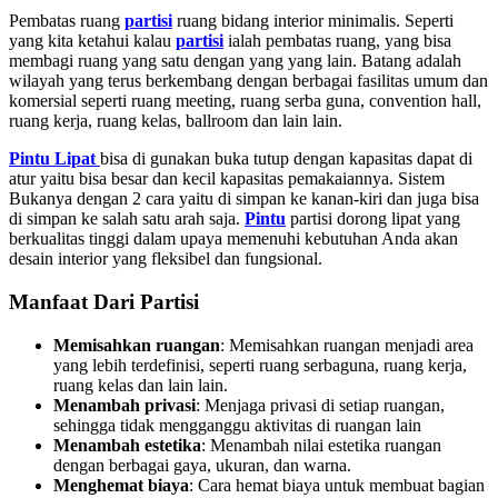
Pembatas ruang
partisi
ruang bidang interior minimalis. Seperti
yang kita ketahui kalau
partisi
ialah pembatas ruang, yang bisa
membagi ruang yang satu dengan yang yang lain. Batang adalah
wilayah yang terus berkembang dengan berbagai fasilitas umum dan
komersial seperti ruang meeting, ruang serba guna, convention hall,
ruang kerja, ruang kelas, ballroom dan lain lain.
Pintu Lipat
bisa di gunakan buka tutup dengan kapasitas dapat di
atur yaitu bisa besar dan kecil kapasitas pemakaiannya. Sistem
Bukanya dengan 2 cara yaitu di simpan ke kanan-kiri dan juga bisa
di simpan ke salah satu arah saja.
Pintu
partisi dorong lipat yang
berkualitas tinggi dalam upaya memenuhi kebutuhan Anda akan
desain interior yang fleksibel dan fungsional.
Manfaat Dari Partisi
Memisahkan ruangan
: Memisahkan ruangan menjadi area
yang lebih terdefinisi, seperti ruang serbaguna, ruang kerja,
ruang kelas dan lain lain.
Menambah privasi
:
Menjaga privasi di setiap ruangan,
sehingga tidak mengganggu aktivitas di ruangan lain
Menambah estetika
:
Menambah nilai estetika ruangan
dengan berbagai gaya, ukuran, dan warna.
Menghemat biaya
:
Cara hemat biaya untuk membuat bagian