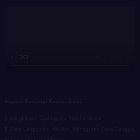
Segera Kunjungi Kantor Kami.
Jl. Bangkingan Gadung No. 168 Surabaya
Jl. Raya Canggu No. 46 Dsn. Balongsono Desa Canggu
Kec. Jetis Kab. Mojokerto