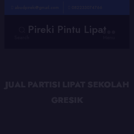
abudpireki@gmail.com
082233074766
Pireki Pintu Lipat
Search
Menu
JUAL PARTISI LIPAT SEKOLAH
GRESIK