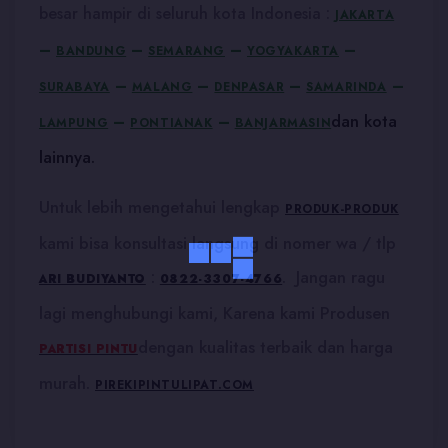
besar hampir di seluruh kota Indonesia :
JAKARTA
–
–
–
–
BANDUNG
SEMARANG
YOGYAKARTA
–
–
–
–
SURABAYA
MALANG
DENPASAR
SAMARINDA
dan kota
–
–
LAMPUNG
PONTIANAK
BANJARMASIN
lainnya.
Untuk lebih mengetahui lengkap
PRODUK-PRODUK
kami bisa konsultasi langsung di nomer wa / tlp
:
. Jangan ragu
ARI BUDIYANTO
0822-3307-4766
lagi menghubungi kami, Karena kami Produsen
dengan kualitas terbaik dan harga
PARTISI PINTU
murah.
PIREKIPINTULIPAT.COM