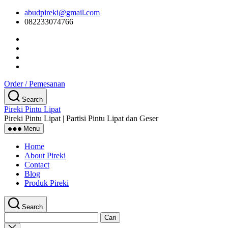
Skip
abudpireki@gmail.com
to
082233074766
the
content
Order / Pemesanan
Search
Pireki Pintu Lipat
Pireki Pintu Lipat | Partisi Pintu Lipat dan Geser
Menu
Home
About Pireki
Contact
Blog
Produk Pireki
Search
Cari
untuk:
Close