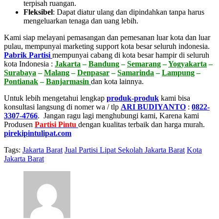
terpisah ruangan.
Fleksibel
:
Dapat diatur ulang dan dipindahkan tanpa harus
mengeluarkan tenaga dan uang lebih.
Kami siap melayani pemasangan dan pemesanan luar kota dan luar
pulau, mempunyai marketing support kota besar seluruh indonesia.
Pabrik Partisi
mempunyai cabang di kota besar hampir di seluruh
kota Indonesia :
Jakarta
–
Bandung
–
Semarang
–
Yogyakarta
–
Surabaya
–
Malang
–
Denpasar
–
Samarinda
–
Lampung
–
Pontianak
–
Banjarmasin
dan kota lainnya.
Untuk lebih mengetahui lengkap
produk-produk
kami bisa
konsultasi langsung di nomer wa / tlp
ARI BUDIYANTO
:
0822-
3307-4766
. Jangan ragu lagi menghubungi kami, Karena kami
Produsen
Partisi Pintu
dengan kualitas terbaik dan harga murah.
pirekipintulipat.com
Tags:
Jakarta Barat
Jual Partisi Lipat Sekolah Jakarta Barat
Kota
Jakarta Barat