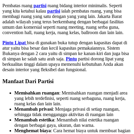
Pembatas ruang
partisi
ruang bidang interior minimalis. Seperti
yang kita ketahui kalau
partisi
ialah pembatas ruang, yang bisa
membagi ruang yang satu dengan yang yang lain. Jakarta Barat
adalah wilayah yang terus berkembang dengan berbagai fasilitas
umum dan komersial seperti ruang meeting, ruang serba guna,
convention hall, ruang kerja, ruang kelas, ballroom dan lain lain.
Pintu Lipat
bisa di gunakan buka tutup dengan kapasitas dapat di
atur yaitu bisa besar dan kecil kapasitas pemakaiannya. Sistem
Bukanya dengan 2 cara yaitu di simpan ke kanan-kiri dan juga bisa
di simpan ke salah satu arah saja.
Pintu
partisi dorong lipat yang
berkualitas tinggi dalam upaya memenuhi kebutuhan Anda akan
desain interior yang fleksibel dan fungsional.
Manfaat Dari Partisi
Memisahkan ruangan
: Memisahkan ruangan menjadi area
yang lebih terdefinisi, seperti ruang serbaguna, ruang kerja,
ruang kelas dan lain lain.
Menambah privasi
:
Menjaga privasi di setiap ruangan,
sehingga tidak mengganggu aktivitas di ruangan lain
Menambah estetika
:
Menambah nilai estetika ruangan
dengan berbagai gaya, ukuran, dan warna.
Menghemat biaya
:
Cara hemat biaya untuk membuat bagian