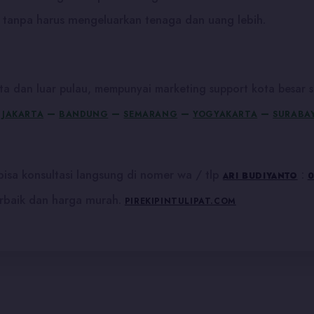
 tanpa harus mengeluarkan tenaga dan uang lebih.
a dan luar pulau, mempunyai marketing support kota besar s
:
–
–
–
–
JAKARTA
BANDUNG
SEMARANG
YOGYAKARTA
SURABA
isa konsultasi langsung di nomer wa / tlp
:
ARI BUDIYANTO
0
erbaik dan harga murah.
PIREKIPINTULIPAT.COM