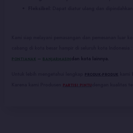
Fleksibel
:
Dapat diatur ulang dan dipindahkan
Kami siap melayani pemasangan dan pemesanan luar kot
cabang di kota besar hampir di seluruh kota Indonesia 
dan kota lainnya.
–
PONTIANAK
BANJARMASIN
Untuk lebih mengetahui lengkap
kami b
PRODUK-PRODUK
Karena kami Produsen
dengan kualitas t
PARTISI PINTU