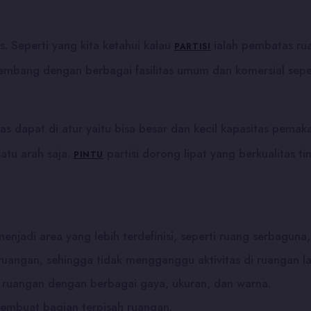
s. Seperti yang kita ketahui kalau
ialah pembatas ru
PARTISI
kembang dengan berbagai fasilitas umum dan komersial seper
as dapat di atur yaitu bisa besar dan kecil kapasitas pemak
satu arah saja.
partisi dorong lipat yang berkualitas
PINTU
jadi area yang lebih terdefinisi, seperti ruang serbaguna, r
 ruangan, sehingga tidak mengganggu aktivitas di ruangan la
a ruangan dengan berbagai gaya, ukuran, dan warna.
embuat bagian terpisah ruangan.