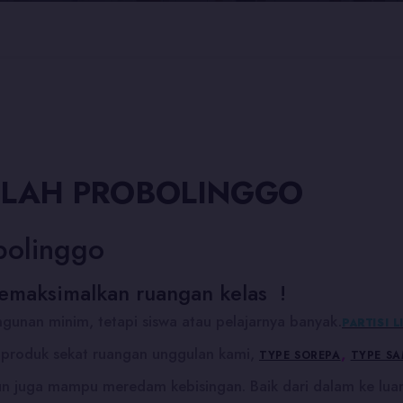
EKOLAH PROBOLINGGO
obolinggo
emaksimalkan ruangan kelas !
ngunan minim, tetapi siswa atau pelajarnya banyak.
PARTISI 
) produk sekat ruangan unggulan kami,
,
TYPE SOREPA
TYPE S
n juga mampu meredam kebisingan. Baik dari dalam ke luar 