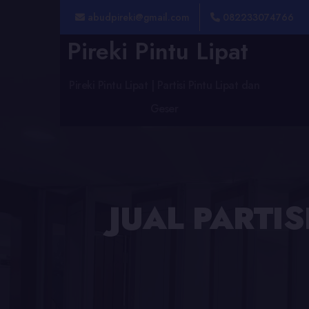
abudpireki@gmail.com
082233074766
Pireki Pintu Lipat
Pireki Pintu Lipat | Partisi Pintu Lipat dan
Geser
JUAL PARTI