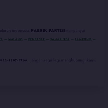
eluruh indonesia.
PABRIK PARTISI
mempunyai
–
–
–
–
–
YA
MALANG
DENPASAR
SAMARINDA
LAMPUNG
. Jangan ragu lagi menghubungi kami,
822-3307-4766