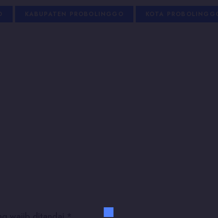
O
KABUPATEN PROBOLINGGO
KOTA PROBOLINGG
ng wajib ditandai
*