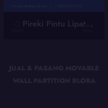
abudpireki@gmail.com
082233074766
Pireki Pintu Lipat
Search
Menu
JUAL & PASANG MOVABLE
WALL PARTITION BLORA