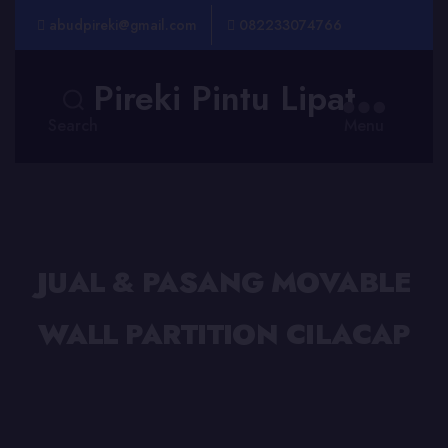
abudpireki@gmail.com
082233074766
Pireki Pintu Lipat
Search
Menu
JUAL & PASANG MOVABLE
WALL PARTITION CILACAP