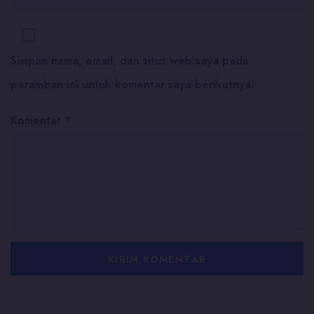
Simpan nama, email, dan situs web saya pada
peramban ini untuk komentar saya berikutnya.
Komentar
*