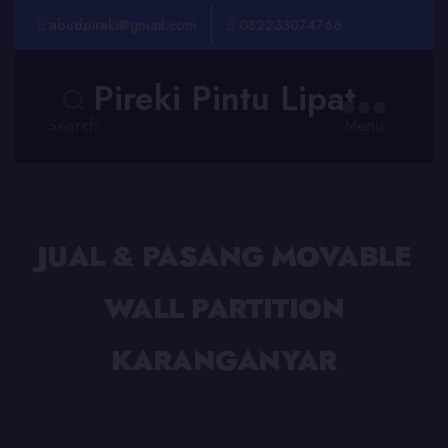
abudpireki@gmail.com
082233074766
Pireki Pintu Lipat
Search
Menu
JUAL & PASANG MOVABLE
WALL PARTITION
KARANGANYAR