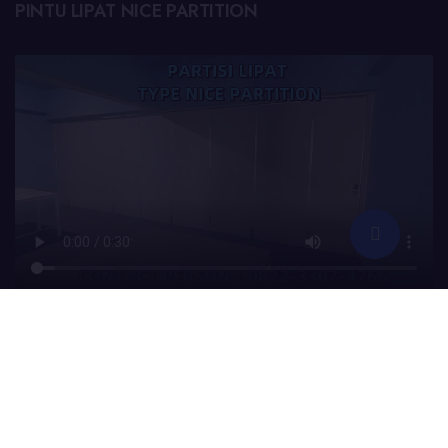
PINTU LIPAT NICE PARTITION
Copyright © 2026 Created By
Pirekipintulipat.com