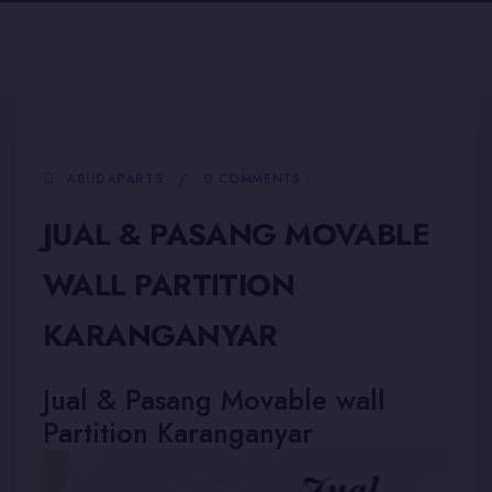
5 JANUARI, 2026
ABUDAPARTS
0 COMMENTS
JUAL & PASANG MOVABLE
WALL PARTITION
KARANGANYAR
Jual & Pasang Movable wall
Partition Karanganyar