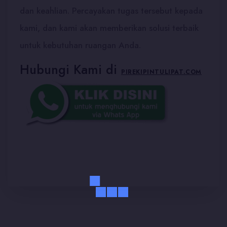
dan keahlian. Percayakan tugas tersebut kepada
kami, dan kami akan memberikan solusi terbaik
untuk kebutuhan ruangan Anda.
Hubungi Kami di
PIREKIPINTULIPAT.COM