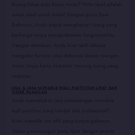
Ruang Kelas atau bisnis Anda? Pintu lipat adalah
solusi ideal untuk Anda! Dengan pintu lipat
Ballroom, Anda dapat menghemat ruang yang
berharga tanpa mengorbankan fungsionalitas.
Dengan demikian, Anda bisa lebih leluasa
mengatur furnitur atau dekorasi dalam ruangan
Anda tanpa harus khawatir tentang ruang yang
terbatas.
JUAL & JASA MOVABLE WALL PARTITION LIPAT DAN
GESER RUANGAN
Anda memerlukan jasa pemasangan movable
wall partition yang handal dan profesional?
Kami memiliki tim ahli yang berpengalaman
dalam pemasangan pintu lipat dengan presisi