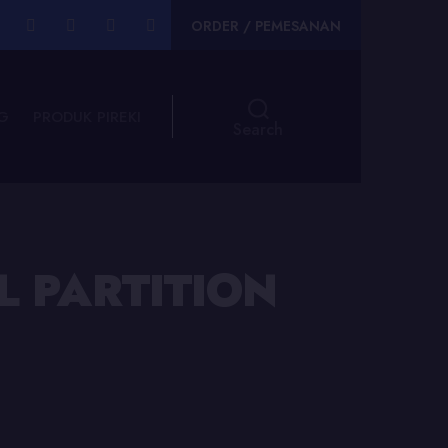
ORDER / PEMESANAN
G
PRODUK PIREKI
Search
 PARTITION