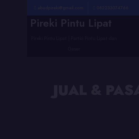
abudpireki@gmail.com
082233074766
Pireki Pintu Lipat
Pireki Pintu Lipat | Partisi Pintu Lipat dan
Geser
JUAL & PA