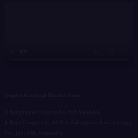
Segera Kunjungi Kantor Kami.
Jl. Bangkingan Gadung No. 168 Surabaya
Jl. Raya Canggu No. 46 Dsn. Balongsono Desa Canggu
Kec. Jetis Kab. Mojokerto