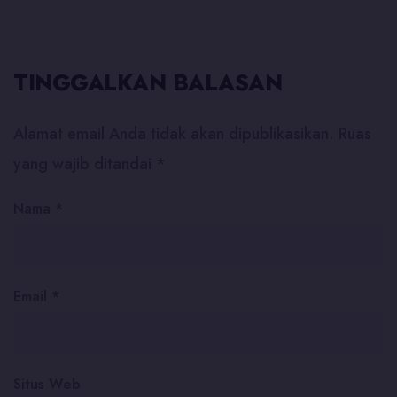
TINGGALKAN BALASAN
Alamat email Anda tidak akan dipublikasikan.
Ruas
yang wajib ditandai
*
Nama
*
Email
*
Situs Web