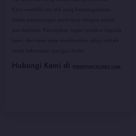
Kami memiliki tim ahli yang berpengalaman
dalam pemasangan pintu lipat dengan presisi
dan keahlian. Percayakan tugas tersebut kepada
kami, dan kami akan memberikan solusi terbaik
untuk kebutuhan ruangan Anda.
Hubungi Kami di
PIREKIPINTULIPAT.COM