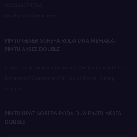
082233074766
abudpireki@gmail.com
PINTU GESER SOREPA RODA DUA MEMAKAI
PINTU AKSES DOUBLE
Cocok Untuk Ruangan Ballroom | Meeting Room | Hotel |
Restourant | Convention Hall | Aula | Resort | Ruang
Kampus
PINTU LIPAT SOREPA RODA DUA PINTU AKSES
DOUBLE