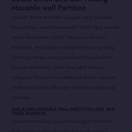
Movable wall Partition
Apakah Anda memiliki ruangan yang terbatas
Ruang Kelas atau bisnis Anda? Pintu lipat adalah
solusi ideal untuk Anda! Dengan pintu lipat
Ballroom, Anda dapat menghemat ruang yang
berharga tanpa mengorbankan fungsionalitas.
Dengan demikian, Anda bisa lebih leluasa
mengatur furnitur atau dekorasi dalam ruangan
Anda tanpa harus khawatir tentang ruang yang
terbatas.
JUAL & JASA MOVABLE WALL PARTITION LIPAT DAN
GESER RUANGAN
Anda memerlukan jasa pemasangan movable
wall partition yang handal dan profesional?