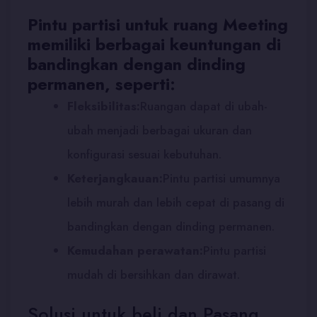
Pintu partisi untuk ruang Meeting
memiliki berbagai keuntungan di
bandingkan dengan dinding
permanen, seperti:
Fleksibilitas:
Ruangan dapat di ubah-
ubah menjadi berbagai ukuran dan
konfigurasi sesuai kebutuhan.
Keterjangkauan:
Pintu partisi umumnya
lebih murah dan lebih cepat di pasang di
bandingkan dengan dinding permanen.
Kemudahan perawatan:
Pintu partisi
mudah di bersihkan dan dirawat.
Solusi untuk beli dan Pasang