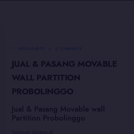
5 JANUARI, 2026
ABUDAPARTS
0 COMMENTS
JUAL & PASANG MOVABLE
WALL PARTITION
PROBOLINGGO
Jual & Pasang Movable wall
Partition Probolinggo
Selamat datang di