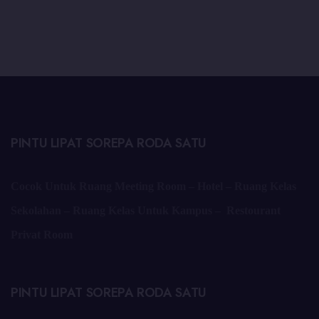
PINTU LIPAT SOREPA RODA SATU
Cocok Untuk Ruang Meeting Room – Hotel – Ruang Kelas
Sekolahan – Ruang Kelas Untuk Kampus – Restourant
Privat Room
PINTU LIPAT SOREPA RODA SATU