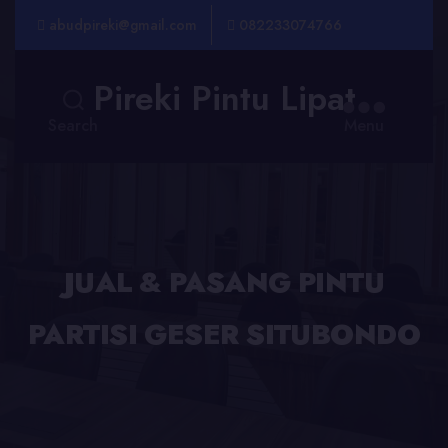
abudpireki@gmail.com
082233074766
Pireki Pintu Lipat
Search
Menu
JUAL & PASANG PINTU
PARTISI GESER SITUBONDO