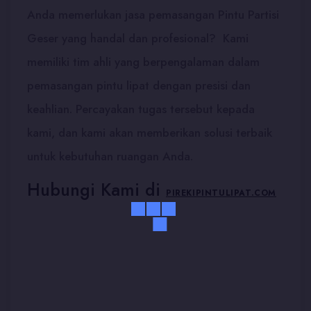
Anda memerlukan jasa pemasangan Pintu Partisi
Geser yang handal dan profesional? Kami
memiliki tim ahli yang berpengalaman dalam
pemasangan pintu lipat dengan presisi dan
keahlian. Percayakan tugas tersebut kepada
kami, dan kami akan memberikan solusi terbaik
untuk kebutuhan ruangan Anda.
Hubungi Kami di
PIREKIPINTULIPAT.COM