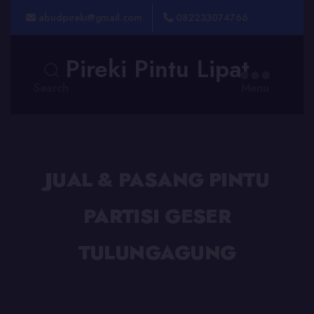
abudpireki@gmail.com
082233074766
Pireki Pintu Lipat
Search
Menu
JUAL & PASANG PINTU
PARTISI GESER
TULUNGAGUNG