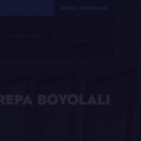
ORDER / PEMESANAN
G
PRODUK PIREKI
Search
OREPA BOYOLALI