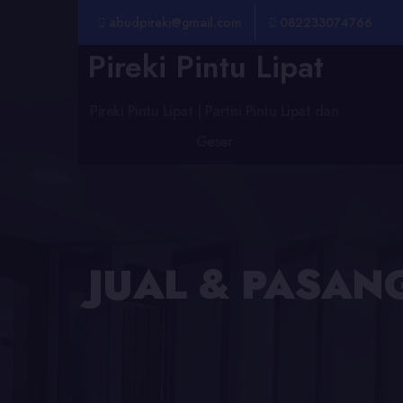
abudpireki@gmail.com
082233074766
Pireki Pintu Lipat
Pireki Pintu Lipat | Partisi Pintu Lipat dan
Geser
JUAL & PASANG