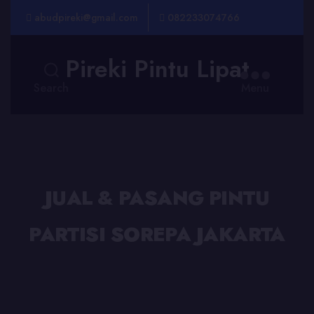
abudpireki@gmail.com
082233074766
Pireki Pintu Lipat
Search
Menu
JUAL & PASANG PINTU
PARTISI SOREPA JAKARTA