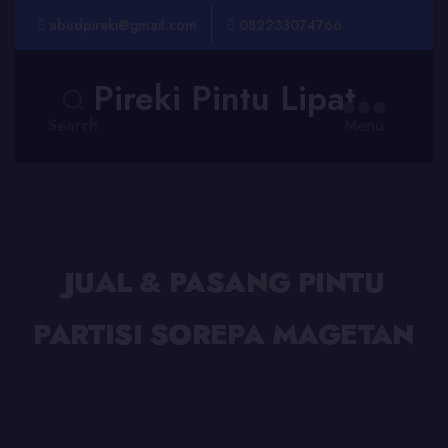
abudpireki@gmail.com
082233074766
Pireki Pintu Lipat
Search
Menu
JUAL & PASANG PINTU
PARTISI SOREPA MAGETAN