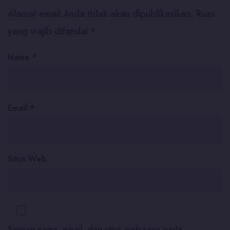
Alamat email Anda tidak akan dipublikasikan.
Ruas
yang wajib ditandai
*
Nama
*
Email
*
Situs Web
Simpan nama, email, dan situs web saya pada