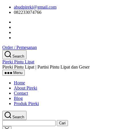
Skip
abudpireki@gmail.com
to
082233074766
the
content
Order / Pemesanan
Search
Pireki Pintu Lipat
Pireki Pintu Lipat | Partisi Pintu Lipat dan Geser
Menu
Home
About Pireki
Contact
Blog
Produk Pireki
Search
Cari
untuk:
Close