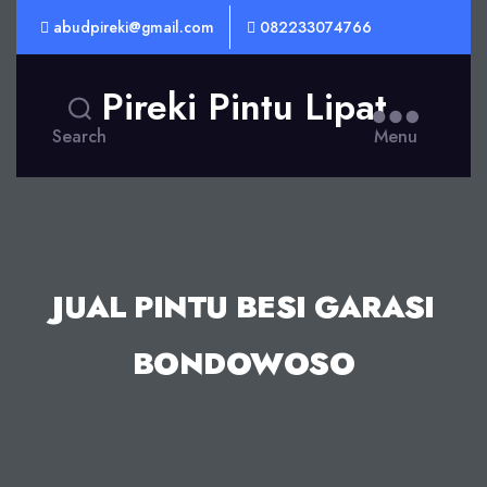
abudpireki@gmail.com
082233074766
Pireki Pintu Lipat
Search
Menu
JUAL PINTU BESI GARASI
BONDOWOSO