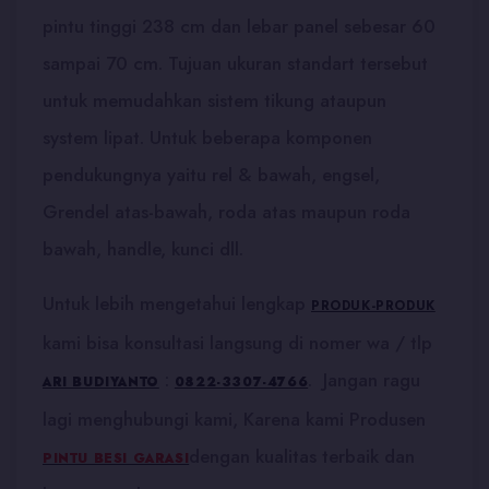
pintu tinggi 238 cm dan lebar panel sebesar 60
sampai 70 cm. Tujuan ukuran standart tersebut
untuk memudahkan sistem tikung ataupun
system lipat. Untuk beberapa komponen
pendukungnya yaitu rel & bawah, engsel,
Grendel atas-bawah, roda atas maupun roda
bawah, handle, kunci dll.
Untuk lebih mengetahui lengkap
PRODUK-PRODUK
kami bisa konsultasi langsung di nomer wa / tlp
:
. Jangan ragu
ARI BUDIYANTO
0822-3307-4766
lagi menghubungi kami, Karena kami Produsen
dengan kualitas terbaik dan
PINTU BESI GARASI