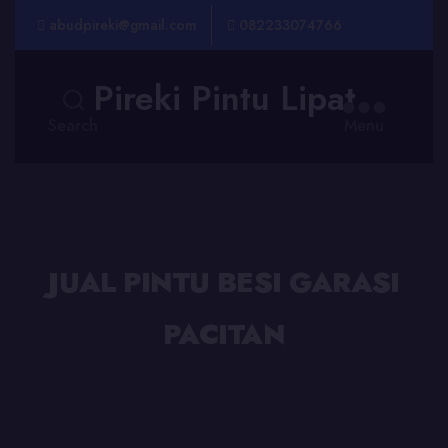
abudpireki@gmail.com
082233074766
Pireki Pintu Lipat
Search
Menu
JUAL PINTU BESI GARASI
PACITAN