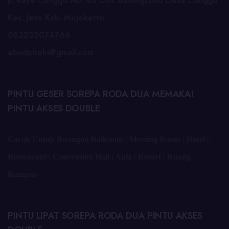
Jl. Raya Canggu No. 46 Dsn. Balongsono Desa Canggu
Kec. Jetis Kab. Mojokerto
082233074766
abudpireki@gmail.com
PINTU GESER SOREPA RODA DUA MEMAKAI
PINTU AKSES DOUBLE
Cocok Untuk Ruangan Ballroom | Meeting Room | Hotel |
Restourant | Convention Hall | Aula | Resort | Ruang
Kampus
PINTU LIPAT SOREPA RODA DUA PINTU AKSES