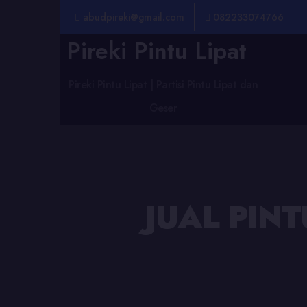
abudpireki@gmail.com
082233074766
Pireki Pintu Lipat
Pireki Pintu Lipat | Partisi Pintu Lipat dan
Geser
JUAL PIN