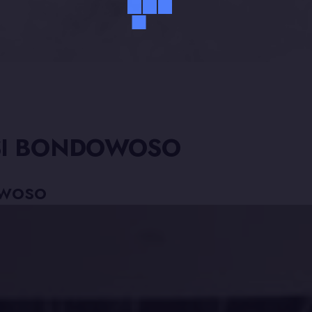
TISI BONDOWOSO
owoso