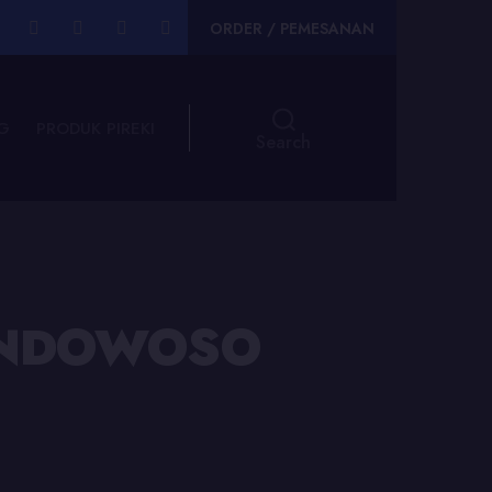
ORDER / PEMESANAN
G
PRODUK PIREKI
Search
BONDOWOSO