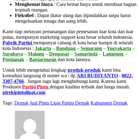
Menghemat biaya
:
Cara hemat biaya untuk membuat bagian
terpisah ruangan.
Fleksibel
:
Dapat diatur ulang dan dipindahkan tanpa harus
mengeluarkan tenaga dan uang lebih.
Kami siap melayani pemasangan dan pemesanan luar kota dan luar
pulau, mempunyai marketing support kota besar seluruh indonesia.
Pabrik Partisi
mempunyai cabang di kota besar hampir di seluruh
kota Indonesia :
Jakarta
–
Bandung
–
Semarang
–
Yogyakarta
–
Surabaya
–
Malang
–
Denpasar
–
Samarinda
–
Lampung
–
Pontianak
–
Banjarmasin
dan kota lainnya.
Untuk lebih mengetahui lengkap
produk-produk
kami bisa
konsultasi langsung di nomer wa / tlp
ARI BUDIYANTO
:
0822-
3307-4766
. Jangan ragu lagi menghubungi kami, Karena kami
Produsen
Partisi Pintu
dengan kualitas terbaik dan harga murah.
pirekipintulipat.com
Tags:
Demak
Jual Pintu Lipat Partisi Demak
Kabupaten Demak