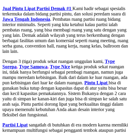
Jual Pintu Lipat Partisi Demak #1
Kami hadir sebagai spesialis
terkemuka dalam bidang partisi pintu, dan solusi peredam suara di
Jawa Tengah
Indonesia
. Pembatas ruang partisi ruang bidang
interior minimalis. Seperti yang kita ketahui kalau partisi ialah
pembatas ruang, yang bisa membagi ruang yang satu dengan yang
yang lain. Demak adalah wilayah yang terus berkembang dengan
berbagai fasilitas umum dan komersial seperti ruang meeting, ruang
serba guna, convention hall, ruang kerja, ruang kelas, ballroom dan
lain lain.
Dengan 3 (tiga) produk sekat ruangan unggulan kami,
Type
Sorepa
,
Type Samowa
,
Type Nice
ketiga produk sekat ruangan
ini, tidak hanya berfungsi sebagai pembagi ruangan, namun juga
mampu meredam kebisingan. Baik dari dalam ke luar ruangan, ada
pun kebisingan dari luar ke dalam ruangan.
Pintu Lipat
bisa di
gunakan buka tutup dengan kapasitas dapat di atur yaitu bisa besar
dan kecil kapasitas pemakaiannya. Sistem Bukanya dengan 2 cara
yaitu di simpan ke kanan-kiri dan juga bisa di simpan ke salah satu
arah saja. Pintu partisi dorong lipat yang berkualitas tinggi dalam
upaya memenuhi kebutuhan Anda akan desain interior yang
fleksibel dan fungsional.
Partisi Lipat
sangatlah di butuhkan di era modern karena memiliki
kemampuan multifungsi sebagai pengganti tembok ataupun partisi