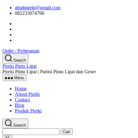
Skip
abudpireki@gmail.com
to
082233074766
the
content
Order / Pemesanan
Search
Pireki Pintu Lipat
Pireki Pintu Lipat | Partisi Pintu Lipat dan Geser
Menu
Home
About Pireki
Contact
Blog
Produk Pireki
Search
Cari
untuk:
Close