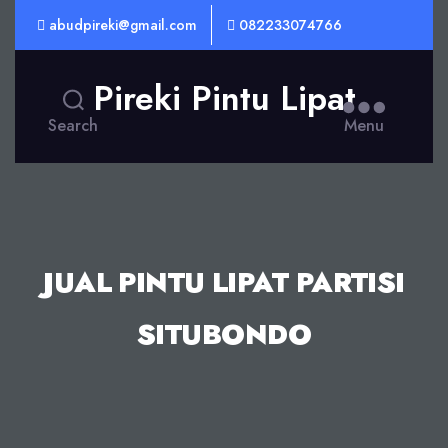
abudpireki@gmail.com
082233074766
Pireki Pintu Lipat
Search
Menu
JUAL PINTU LIPAT PARTISI
SITUBONDO