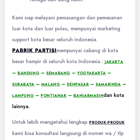
Kami siap melayani pemasangan dan pemesanan
luar kota dan luar pulau, mempunyai marketing
support kota besar seluruh indonesia.
PABRIK PARTISI
mempunyai cabang di kota
besar hampir di seluruh kota Indonesia :
JAKARTA
–
–
–
–
BANDUNG
SEMARANG
YOGYAKARTA
–
–
–
–
SURABAYA
MALANG
DENPASAR
SAMARINDA
dan kota
–
–
LAMPUNG
PONTIANAK
BANJARMASIN
lainnya.
Untuk lebih mengetahui lengkap
PRODUK-PRODUK
kami bisa konsultasi langsung di nomer wa / tlp