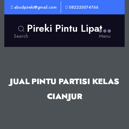
abudpireki@gmail.com
082233074766
Pireki Pintu Lipat
Search
Menu
JUAL PINTU PARTISI KELAS
CIANJUR