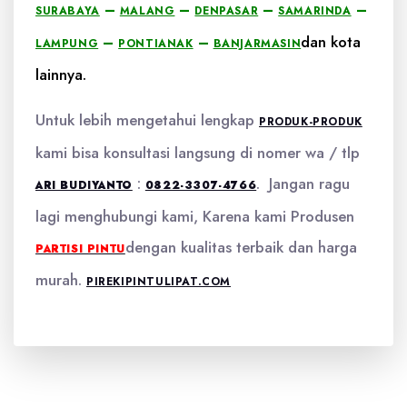
–
–
–
–
SURABAYA
MALANG
DENPASAR
SAMARINDA
dan kota
–
–
LAMPUNG
PONTIANAK
BANJARMASIN
lainnya.
Untuk lebih mengetahui lengkap
PRODUK-PRODUK
kami bisa konsultasi langsung di nomer wa / tlp
:
. Jangan ragu
ARI BUDIYANTO
0822-3307-4766
lagi menghubungi kami, Karena kami Produsen
dengan kualitas terbaik dan harga
PARTISI PINTU
murah.
PIREKIPINTULIPAT.COM