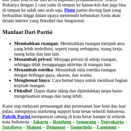
Bukanya dengan 2 cara yaitu di simpan ke kanan-kiri dan juga bisa
di simpan ke salah satu arah saja.
Pintu
partisi dorong lipat yang
berkualitas tinggi dalam upaya memenuhi kebutuhan Anda akan
desain interior yang fleksibel dan fungsional.
Manfaat Dari Partisi
Memisahkan ruangan
: Memisahkan ruangan menjadi area
yang lebih terdefinisi, seperti ruang serbaguna, ruang kerja,
ruang kelas dan lain lain.
Menambah privasi
:
Menjaga privasi di setiap ruangan,
sehingga tidak mengganggu aktivitas di ruangan lain
Menambah estetika
:
Menambah nilai estetika ruangan
dengan berbagai gaya, ukuran, dan warna.
Menghemat biaya
:
Cara hemat biaya untuk membuat bagian
terpisah ruangan.
Fleksibel
:
Dapat diatur ulang dan dipindahkan tanpa harus
mengeluarkan tenaga dan uang lebih.
Kami siap melayani pemasangan dan pemesanan luar kota dan luar
pulau, mempunyai marketing support kota besar seluruh indonesia.
Pabrik Partisi
mempunyai cabang di kota besar hampir di seluruh
kota Indonesia :
Jakarta
–
Bandung
–
Semarang
–
Yogyakarta
–
Surabaya
–
Malang
–
Denpasar
–
Samarinda
–
Lampung
–