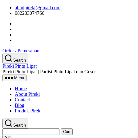
Skip
abudpireki@gmail.com
to
082233074766
the
content
Order / Pemesanan
Search
Pireki Pintu Lipat
Pireki Pintu Lipat | Partisi Pintu Lipat dan Geser
Menu
Home
About Pireki
Contact
Blog
Produk Pireki
Search
Cari
untuk:
Close