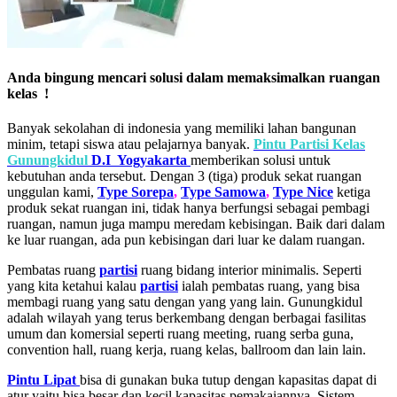
Anda bingung mencari solusi dalam memaksimalkan ruangan
kelas !
Banyak sekolahan di indonesia yang memiliki lahan bangunan
minim, tetapi siswa atau pelajarnya banyak.
Pintu Partisi Kelas
Gunungkidul
D.I Yogyakarta
memberikan solusi untuk
kebutuhan anda tersebut. Dengan 3 (tiga) produk sekat ruangan
unggulan kami,
Type Sorepa
,
Type Samowa
,
Type Nice
ketiga
produk sekat ruangan ini, tidak hanya berfungsi sebagai pembagi
ruangan, namun juga mampu meredam kebisingan. Baik dari dalam
ke luar ruangan, ada pun kebisingan dari luar ke dalam ruangan.
Pembatas ruang
partisi
ruang bidang interior minimalis. Seperti
yang kita ketahui kalau
partisi
ialah pembatas ruang, yang bisa
membagi ruang yang satu dengan yang yang lain. Gunungkidul
adalah wilayah yang terus berkembang dengan berbagai fasilitas
umum dan komersial seperti ruang meeting, ruang serba guna,
convention hall, ruang kerja, ruang kelas, ballroom dan lain lain.
Pintu Lipat
bisa di gunakan buka tutup dengan kapasitas dapat di
atur yaitu bisa besar dan kecil kapasitas pemakaiannya. Sistem