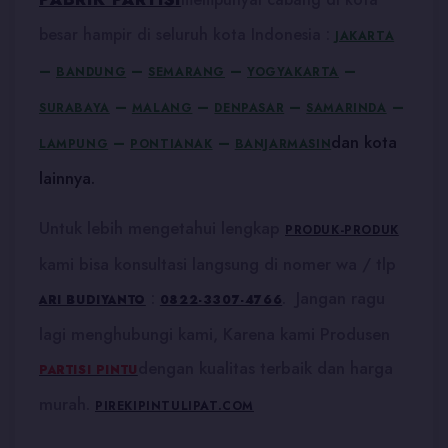
besar hampir di seluruh kota Indonesia :
JAKARTA
–
–
–
–
BANDUNG
SEMARANG
YOGYAKARTA
–
–
–
–
SURABAYA
MALANG
DENPASAR
SAMARINDA
dan kota
–
–
LAMPUNG
PONTIANAK
BANJARMASIN
lainnya.
Untuk lebih mengetahui lengkap
PRODUK-PRODUK
kami bisa konsultasi langsung di nomer wa / tlp
:
. Jangan ragu
ARI BUDIYANTO
0822-3307-4766
lagi menghubungi kami, Karena kami Produsen
dengan kualitas terbaik dan harga
PARTISI PINTU
murah.
PIREKIPINTULIPAT.COM