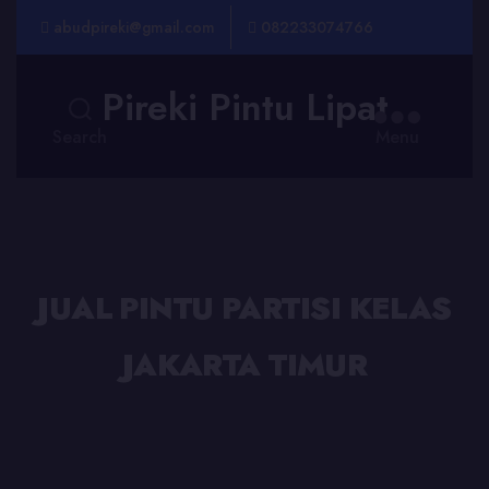
abudpireki@gmail.com
082233074766
Pireki Pintu Lipat
Search
Menu
JUAL PINTU PARTISI KELAS
JAKARTA TIMUR