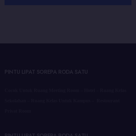
PINTU LIPAT SOREPA RODA SATU
Cocok Untuk Ruang Meeting Room – Hotel – Ruang Kelas
Sekolahan – Ruang Kelas Untuk Kampus – Restourant
Privat Room
PINTU LIPAT SOREPA RODA SATU