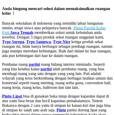
Anda bingung mencari solusi dalam memaksimalkan ruangan
kelas !
Banyak sekolahan di indonesia yang memiliki lahan bangunan
minim, tetapi siswa atau pelajarnya banyak.
Pintu Partisi Kelas
Pati
Jawa Tengah
memberikan solusi untuk kebutuhan anda
tersebut. Dengan 3 (tiga) produk sekat ruangan unggulan kami,
Type Sorepa
,
Type Samowa
,
Type Nice
ketiga produk sekat
ruangan ini, tidak hanya berfungsi sebagai pembagi ruangan, namun
juga mampu meredam kebisingan. Baik dari dalam ke luar ruangan,
ada pun kebisingan dari luar ke dalam ruangan.
Pembatas ruang
partisi
ruang bidang interior minimalis. Seperti
yang kita ketahui kalau
partisi
ialah pembatas ruang, yang bisa
membagi ruang yang satu dengan yang yang lain. Pati adalah
wilayah yang terus berkembang dengan berbagai fasilitas umum dan
komersial seperti ruang meeting, ruang serba guna, convention hall,
ruang kerja, ruang kelas, ballroom dan lain lain.
Pintu Lipat
bisa di gunakan buka tutup dengan kapasitas dapat di
atur yaitu bisa besar dan kecil kapasitas pemakaiannya. Sistem
Bukanya dengan 2 cara yaitu di simpan ke kanan-kiri dan juga bisa
di simpan ke salah satu arah saja.
Pintu
partisi dorong lipat yang
berkualitas tinggi dalam upaya memenuhi kebutuhan Anda akan