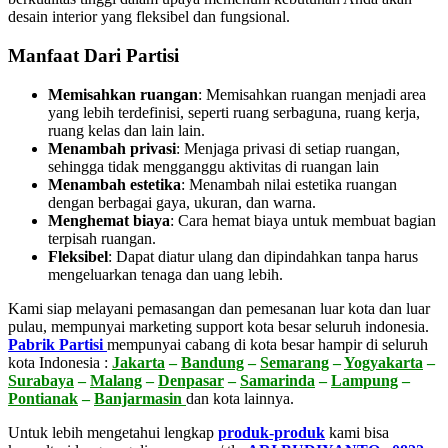
desain interior yang fleksibel dan fungsional.
Manfaat Dari Partisi
Memisahkan ruangan
: Memisahkan ruangan menjadi area
yang lebih terdefinisi, seperti ruang serbaguna, ruang kerja,
ruang kelas dan lain lain.
Menambah privasi
:
Menjaga privasi di setiap ruangan,
sehingga tidak mengganggu aktivitas di ruangan lain
Menambah estetika
:
Menambah nilai estetika ruangan
dengan berbagai gaya, ukuran, dan warna.
Menghemat biaya
:
Cara hemat biaya untuk membuat bagian
terpisah ruangan.
Fleksibel
:
Dapat diatur ulang dan dipindahkan tanpa harus
mengeluarkan tenaga dan uang lebih.
Kami siap melayani pemasangan dan pemesanan luar kota dan luar
pulau, mempunyai marketing support kota besar seluruh indonesia.
Pabrik Partisi
mempunyai cabang di kota besar hampir di seluruh
kota Indonesia :
Jakarta
–
Bandung
–
Semarang
–
Yogyakarta
–
Surabaya
–
Malang
–
Denpasar
–
Samarinda
–
Lampung
–
Pontianak
–
Banjarmasin
dan kota lainnya.
Untuk lebih mengetahui lengkap
produk-produk
kami bisa