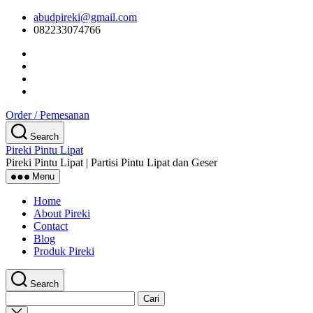
Skip
abudpireki@gmail.com
to
082233074766
the
content
Order / Pemesanan
Search
Pireki Pintu Lipat
Pireki Pintu Lipat | Partisi Pintu Lipat dan Geser
Menu
Home
About Pireki
Contact
Blog
Produk Pireki
Search
Cari
untuk:
Close