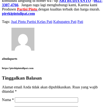
konsultasi langsung di nomer wa / tlp
ARI BUDIYANTO
:
0822-
3307-4766
. Jangan ragu lagi menghubungi kami, Karena kami
Produsen
Partisi Pintu
dengan kualitas terbaik dan harga murah.
pirekipintulipat.com
Tags:
Jual Pintu Partisi Kelas Pati
Kabupaten Pati
Pati
abudaparts
https://pirekipintulipat.com
Tinggalkan Balasan
Alamat email Anda tidak akan dipublikasikan.
Ruas yang wajib
ditandai
*
Nama
*