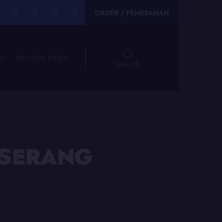
ORDER / PEMESANAN
G
PRODUK PIREKI
Search
S SERANG