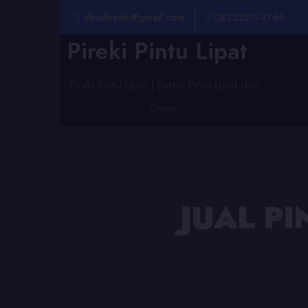
abudpireki@gmail.com
082233074766
Pireki Pintu Lipat
Pireki Pintu Lipat | Partisi Pintu Lipat dan
Geser
JUAL PI