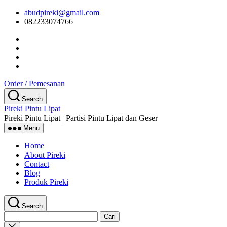
Skip
abudpireki@gmail.com
to
082233074766
the
content
Order / Pemesanan
Search
Pireki Pintu Lipat
Pireki Pintu Lipat | Partisi Pintu Lipat dan Geser
Menu
Home
About Pireki
Contact
Blog
Produk Pireki
Search
Cari
untuk:
Close