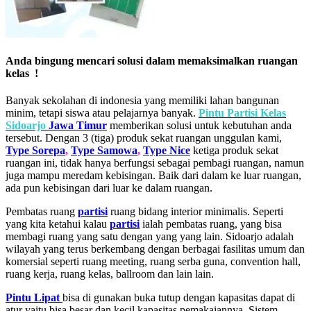
Anda bingung mencari solusi dalam memaksimalkan ruangan
kelas !
Banyak sekolahan di indonesia yang memiliki lahan bangunan
minim, tetapi siswa atau pelajarnya banyak.
Pintu Partisi Kelas
Sidoarjo
Jawa Timur
memberikan solusi untuk kebutuhan anda
tersebut. Dengan 3 (tiga) produk sekat ruangan unggulan kami,
Type Sorepa
,
Type Samowa
,
Type Nice
ketiga produk sekat
ruangan ini, tidak hanya berfungsi sebagai pembagi ruangan, namun
juga mampu meredam kebisingan. Baik dari dalam ke luar ruangan,
ada pun kebisingan dari luar ke dalam ruangan.
Pembatas ruang
partisi
ruang bidang interior minimalis. Seperti
yang kita ketahui kalau
partisi
ialah pembatas ruang, yang bisa
membagi ruang yang satu dengan yang yang lain. Sidoarjo adalah
wilayah yang terus berkembang dengan berbagai fasilitas umum dan
komersial seperti ruang meeting, ruang serba guna, convention hall,
ruang kerja, ruang kelas, ballroom dan lain lain.
Pintu Lipat
bisa di gunakan buka tutup dengan kapasitas dapat di
atur yaitu bisa besar dan kecil kapasitas pemakaiannya. Sistem