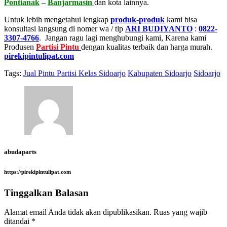
Pontianak
–
Banjarmasin
dan kota lainnya.
Untuk lebih mengetahui lengkap
produk-produk
kami bisa
konsultasi langsung di nomer wa / tlp
ARI BUDIYANTO
:
0822-
3307-4766
. Jangan ragu lagi menghubungi kami, Karena kami
Produsen
Partisi Pintu
dengan kualitas terbaik dan harga murah.
pirekipintulipat.com
Tags:
Jual Pintu Partisi Kelas Sidoarjo
Kabupaten Sidoarjo
Sidoarjo
abudaparts
https://pirekipintulipat.com
Tinggalkan Balasan
Alamat email Anda tidak akan dipublikasikan.
Ruas yang wajib
ditandai
*