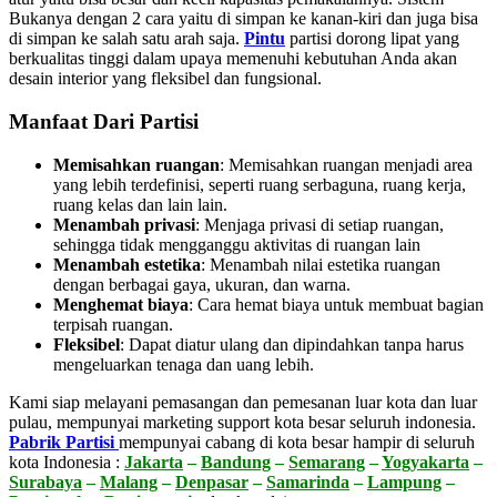
Bukanya dengan 2 cara yaitu di simpan ke kanan-kiri dan juga bisa
di simpan ke salah satu arah saja.
Pintu
partisi dorong lipat yang
berkualitas tinggi dalam upaya memenuhi kebutuhan Anda akan
desain interior yang fleksibel dan fungsional.
Manfaat Dari Partisi
Memisahkan ruangan
: Memisahkan ruangan menjadi area
yang lebih terdefinisi, seperti ruang serbaguna, ruang kerja,
ruang kelas dan lain lain.
Menambah privasi
:
Menjaga privasi di setiap ruangan,
sehingga tidak mengganggu aktivitas di ruangan lain
Menambah estetika
:
Menambah nilai estetika ruangan
dengan berbagai gaya, ukuran, dan warna.
Menghemat biaya
:
Cara hemat biaya untuk membuat bagian
terpisah ruangan.
Fleksibel
:
Dapat diatur ulang dan dipindahkan tanpa harus
mengeluarkan tenaga dan uang lebih.
Kami siap melayani pemasangan dan pemesanan luar kota dan luar
pulau, mempunyai marketing support kota besar seluruh indonesia.
Pabrik Partisi
mempunyai cabang di kota besar hampir di seluruh
kota Indonesia :
Jakarta
–
Bandung
–
Semarang
–
Yogyakarta
–
Surabaya
–
Malang
–
Denpasar
–
Samarinda
–
Lampung
–