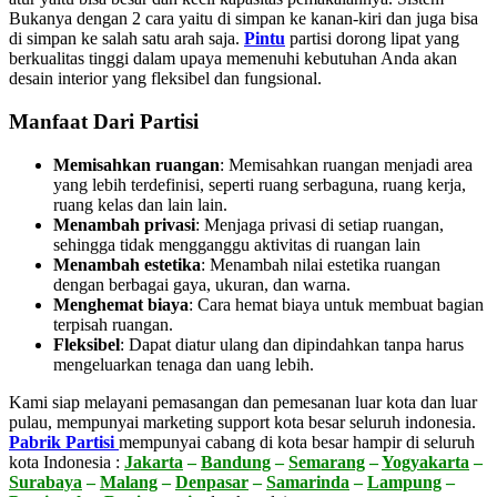
Bukanya dengan 2 cara yaitu di simpan ke kanan-kiri dan juga bisa
di simpan ke salah satu arah saja.
Pintu
partisi dorong lipat yang
berkualitas tinggi dalam upaya memenuhi kebutuhan Anda akan
desain interior yang fleksibel dan fungsional.
Manfaat Dari Partisi
Memisahkan ruangan
: Memisahkan ruangan menjadi area
yang lebih terdefinisi, seperti ruang serbaguna, ruang kerja,
ruang kelas dan lain lain.
Menambah privasi
:
Menjaga privasi di setiap ruangan,
sehingga tidak mengganggu aktivitas di ruangan lain
Menambah estetika
:
Menambah nilai estetika ruangan
dengan berbagai gaya, ukuran, dan warna.
Menghemat biaya
:
Cara hemat biaya untuk membuat bagian
terpisah ruangan.
Fleksibel
:
Dapat diatur ulang dan dipindahkan tanpa harus
mengeluarkan tenaga dan uang lebih.
Kami siap melayani pemasangan dan pemesanan luar kota dan luar
pulau, mempunyai marketing support kota besar seluruh indonesia.
Pabrik Partisi
mempunyai cabang di kota besar hampir di seluruh
kota Indonesia :
Jakarta
–
Bandung
–
Semarang
–
Yogyakarta
–
Surabaya
–
Malang
–
Denpasar
–
Samarinda
–
Lampung
–