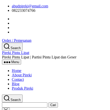
Skip
abudpireki@gmail.com
to
082233074766
the
content
Order / Pemesanan
Search
Pireki Pintu Lipat
Pireki Pintu Lipat | Partisi Pintu Lipat dan Geser
Menu
Home
About Pireki
Contact
Blog
Produk Pireki
Search
Cari
untuk:
Close