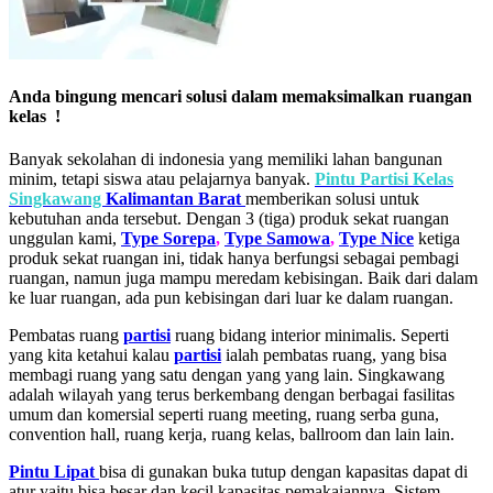
Anda bingung mencari solusi dalam memaksimalkan ruangan
kelas !
Banyak sekolahan di indonesia yang memiliki lahan bangunan
minim, tetapi siswa atau pelajarnya banyak.
Pintu Partisi Kelas
Singkawang
Kalimantan Barat
memberikan solusi untuk
kebutuhan anda tersebut. Dengan 3 (tiga) produk sekat ruangan
unggulan kami,
Type Sorepa
,
Type Samowa
,
Type Nice
ketiga
produk sekat ruangan ini, tidak hanya berfungsi sebagai pembagi
ruangan, namun juga mampu meredam kebisingan. Baik dari dalam
ke luar ruangan, ada pun kebisingan dari luar ke dalam ruangan.
Pembatas ruang
partisi
ruang bidang interior minimalis. Seperti
yang kita ketahui kalau
partisi
ialah pembatas ruang, yang bisa
membagi ruang yang satu dengan yang yang lain. Singkawang
adalah wilayah yang terus berkembang dengan berbagai fasilitas
umum dan komersial seperti ruang meeting, ruang serba guna,
convention hall, ruang kerja, ruang kelas, ballroom dan lain lain.
Pintu Lipat
bisa di gunakan buka tutup dengan kapasitas dapat di
atur yaitu bisa besar dan kecil kapasitas pemakaiannya. Sistem