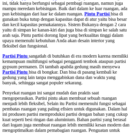
ini, tidak hanya berfungsi sebagai pembagi ruangan, namun juga
mampu meredam kebisingan. Baik dari dalam ke luar ruangan, ada
pun kebisingan dari luar ke dalam ruangan.
Pintu Partisi
bisa di
gunakan buka tutup dengan kapasitas dapat di atur yaitu bisa besar
dan kecil kapasitas pemakaiannya. Sistem Bukanya dengan 2 cara
yaitu di simpan ke kanan-kiri dan juga bisa di simpan ke salah satu
arah saja. Pintu partisi dorong lipat yang berkualitas tinggi dalam
upaya memenuhi kebutuhan Anda akan desain interior yang
fleksibel dan fungsional.
Partisi Pintu
sangatlah di butuhkan di era modern karena memiliki
kemampuan multifungsi sebagai pengganti tembok ataupun partisi
gypsum permanen. Di tambah apabila gedung masih menyewa
Partisi Pintu
bisa di bongkar. Dan bisa di pasang kembali ke
gedung yang lain tanpa menggabiskan dana dan waktu yang
banyak, sehingga sangat populer sekarang.
Penyekat ruangan ini sangat mudah dan praktis saat
mengoperasikan. Partisi pintu akan membuat sebuah ruangan
menjadi lebih fleksibel, Selain itu Partisi memenuhi fungsi sebagai
pembatas ruangan yang paling efisien untuk digunakan. Dalam hal
ini produsen partisi memproduksi partisi dengan bahan yang cukup
kuat seperti besi ringan dan aluminium. Bahan partisi yang berasal
dari logam juga membuat ruangan lebih memiliki kesan modern dan
mengoptimalkan dalam pemabagian ruangan. Penguatan untuk