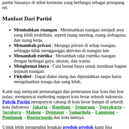
partisi biasanya di sebut kremona yang berfungsi sebagai penopang
rel.
Manfaat Dari Partisi
Memisahkan ruangan
: Memisahkan ruangan menjadi area
yang lebih terdefinisi, seperti ruang meeting, ruang serbaguna,
dan ruang kerja.
Menambah privasi
:
Menjaga privasi di setiap ruangan,
sehingga tidak mengganggu aktivitas di ruangan lain
Menambah estetika
:
Menambah nilai estetika ruangan
dengan berbagai gaya, ukuran, dan warna.
Menghemat biaya
:
Cara hemat biaya untuk membuat bagian
terpisah ruangan.
Fleksibel
:
Dapat diatur ulang dan dipindahkan tanpa harus
mengeluarkan tenaga dan uang lebih.
Kami siap melayani pemasangan dan pemesanan luar kota dan luar
pulau, mempunyai marketing support kota besar seluruh indonesia.
Pabrik Partisi
mempunyai cabang di kota besar hampir di seluruh
kota Indonesia :
Jakarta
–
Bandung
–
Semarang
–
Yogyakarta
–
Surabaya
–
Malang
–
Denpasar
–
Samarinda
–
Lampung
–
Pontianak
–
Banjarmasin
dan kota lainnya.
Untuk lebih mengetahui lengkap
produk-produk
kami bisa