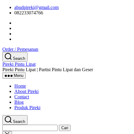
Skip
abudpireki@gmail.com
to
082233074766
the
content
Order / Pemesanan
Search
Pireki Pintu Lipat
Pireki Pintu Lipat | Partisi Pintu Lipat dan Geser
Menu
Home
About Pireki
Contact
Blog
Produk Pireki
Search
Cari
untuk:
Close