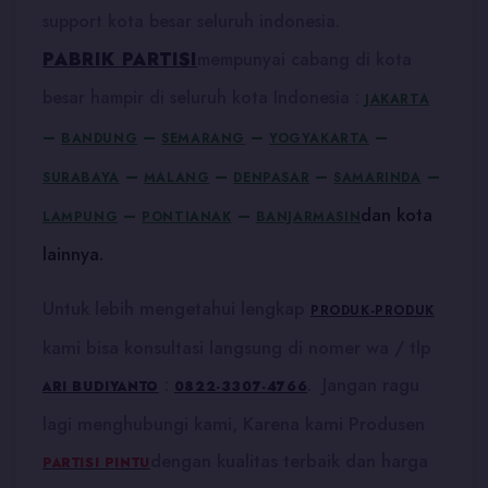
support kota besar seluruh indonesia.
PABRIK PARTISI
mempunyai cabang di kota
besar hampir di seluruh kota Indonesia :
JAKARTA
–
–
–
–
BANDUNG
SEMARANG
YOGYAKARTA
–
–
–
–
SURABAYA
MALANG
DENPASAR
SAMARINDA
dan kota
–
–
LAMPUNG
PONTIANAK
BANJARMASIN
lainnya.
Untuk lebih mengetahui lengkap
PRODUK-PRODUK
kami bisa konsultasi langsung di nomer wa / tlp
:
. Jangan ragu
ARI BUDIYANTO
0822-3307-4766
lagi menghubungi kami, Karena kami Produsen
dengan kualitas terbaik dan harga
PARTISI PINTU