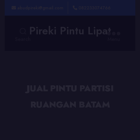
abudpireki@gmail.com
082233074766
Pireki Pintu Lipat
Search
Menu
JUAL PINTU PARTISI
RUANGAN BATAM