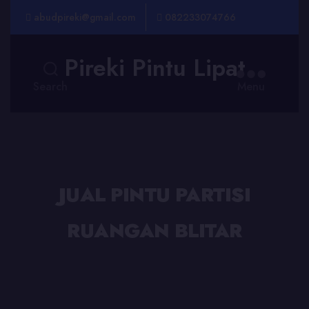
abudpireki@gmail.com
082233074766
Pireki Pintu Lipat
Search
Menu
JUAL PINTU PARTISI
RUANGAN BLITAR