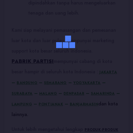
dipindahkan tanpa harus mengeluarkan
tenaga dan uang lebih.
Kami siap melayani pemasangan dan pemesanan
luar kota dan luar pulau, mempunyai marketing
support kota besar seluruh indonesia.
PABRIK PARTISI
mempunyai cabang di kota
besar hampir di seluruh kota Indonesia :
JAKARTA
–
–
–
–
BANDUNG
SEMARANG
YOGYAKARTA
–
–
–
–
SURABAYA
MALANG
DENPASAR
SAMARINDA
dan kota
–
–
LAMPUNG
PONTIANAK
BANJARMASIN
lainnya.
Untuk lebih mengetahui lengkap
PRODUK-PRODUK