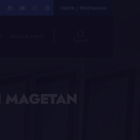
ORDER / PEMESANAN
G
PRODUK PIREKI
Search
N MAGETAN