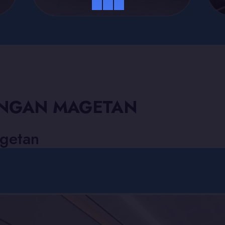
UANGAN MAGETAN
agetan