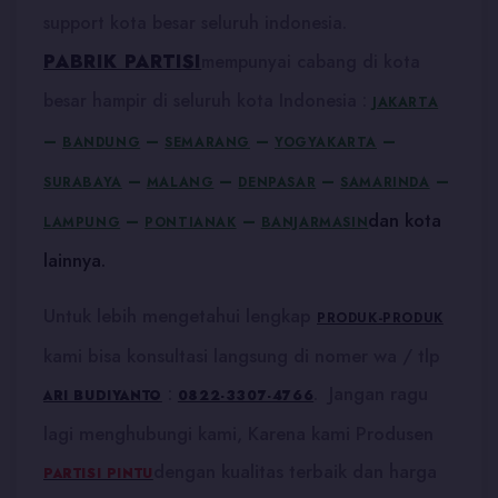
support kota besar seluruh indonesia.
PABRIK PARTISI
mempunyai cabang di kota
besar hampir di seluruh kota Indonesia :
JAKARTA
–
–
–
–
BANDUNG
SEMARANG
YOGYAKARTA
–
–
–
–
SURABAYA
MALANG
DENPASAR
SAMARINDA
dan kota
–
–
LAMPUNG
PONTIANAK
BANJARMASIN
lainnya.
Untuk lebih mengetahui lengkap
PRODUK-PRODUK
kami bisa konsultasi langsung di nomer wa / tlp
:
. Jangan ragu
ARI BUDIYANTO
0822-3307-4766
lagi menghubungi kami, Karena kami Produsen
dengan kualitas terbaik dan harga
PARTISI PINTU