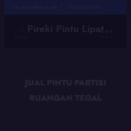
abudpireki@gmail.com
082233074766
Pireki Pintu Lipat
Search
Menu
JUAL PINTU PARTISI
RUANGAN TEGAL