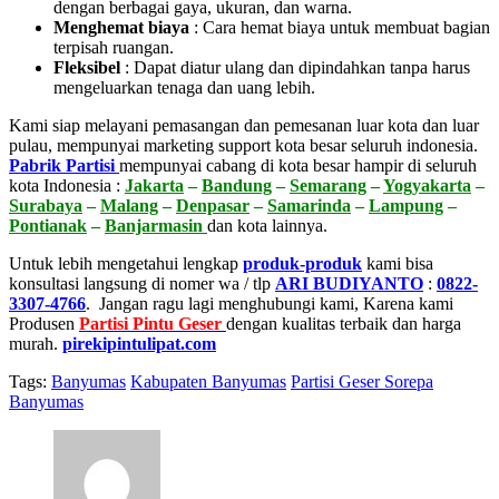
dengan berbagai gaya, ukuran, dan warna.
Menghemat biaya
:
Cara hemat biaya untuk membuat bagian
terpisah ruangan.
Fleksibel
:
Dapat diatur ulang dan dipindahkan tanpa harus
mengeluarkan tenaga dan uang lebih.
Kami siap melayani pemasangan dan pemesanan luar kota dan luar
pulau, mempunyai marketing support kota besar seluruh indonesia.
Pabrik Partisi
mempunyai cabang di kota besar hampir di seluruh
kota Indonesia :
Jakarta
–
Bandung
–
Semarang
–
Yogyakarta
–
Surabaya
–
Malang
–
Denpasar
–
Samarinda
–
Lampung
–
Pontianak
–
Banjarmasin
dan kota lainnya.
Untuk lebih mengetahui lengkap
produk-produk
kami bisa
konsultasi langsung di nomer wa / tlp
ARI BUDIYANTO
:
0822-
3307-4766
. Jangan ragu lagi menghubungi kami, Karena kami
Produsen
Partisi Pintu Geser
dengan kualitas terbaik dan harga
murah.
pirekipintulipat.com
Tags:
Banyumas
Kabupaten Banyumas
Partisi Geser Sorepa
Banyumas