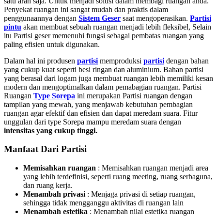
satu arah saja. Untuk menjadi solusi dalam membagi ruangan anda.
Penyekat ruangan ini sangat mudah dan praktis dalam
penggunaannya dengan
Sistem Geser
saat mengoperasikan.
Partisi
pintu
akan membuat sebuah ruangan menjadi lebih fleksibel, Selain
itu Partisi geser
memenuhi fungsi sebagai pembatas ruangan yang
paling efisien untuk digunakan.
Dalam hal ini produsen
partisi
memproduksi
partisi
dengan bahan
yang cukup kuat seperti besi ringan dan aluminium. Bahan partisi
yang berasal dari logam juga membuat ruangan lebih memiliki kesan
modern dan mengoptimalkan dalam pemabagian ruangan. Partisi
Ruangan
Type Sorepa
ini merupakan Partisi ruangan dengan
tampilan yang mewah, yang menjawab kebutuhan pembagian
ruangan agar efektif dan efisien dan dapat meredam suara. Fitur
unggulan dari type Sorepa mampu meredam suara dengan
intensitas yang cukup tinggi.
Manfaat Dari Partisi
Memisahkan ruangan
: Memisahkan ruangan menjadi area
yang lebih terdefinisi, seperti ruang meeting, ruang serbaguna,
dan ruang kerja.
Menambah privasi
:
Menjaga privasi di setiap ruangan,
sehingga tidak mengganggu aktivitas di ruangan lain
Menambah estetika
:
Menambah nilai estetika ruangan