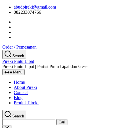
Skip
abudpireki@gmail.com
to
082233074766
the
content
Order / Pemesanan
Search
Pireki Pintu Lipat
Pireki Pintu Lipat | Partisi Pintu Lipat dan Geser
Menu
Home
About Pireki
Contact
Blog
Produk Pireki
Search
Cari
untuk:
Close