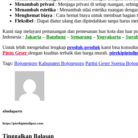
Menambah privasi
:
Menjaga privasi di setiap ruangan, sehin
Menambah estetika
:
Menambah nilai estetika ruangan dengan
Menghemat biaya
:
Cara hemat biaya untuk membuat bagian t
Fleksibel
:
Dapat diatur ulang dan dipindahkan tanpa harus me
Kami siap melayani pemasangan dan pemesanan luar kota dan luar pu
Indonesia :
Jakarta
–
Bandung
–
Semarang
–
Yogyakarta
–
Sura
Untuk lebih mengetahui lengkap
produk-produk
kami bisa konsulta
Pintu Geser
dengan kualitas terbaik dan harga murah.
pirekipintuli
Tags:
Bojonegoro
Kabupaten Bojonegoro
Partisi Geser Sorepa Bojo
abudaparts
https://pirekipintulipat.com
Tinggalkan Balasan