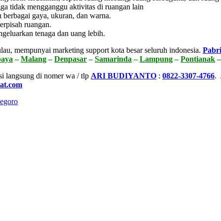
gga tidak mengganggu aktivitas di ruangan lain
 berbagai gaya, ukuran, dan warna.
erpisah ruangan.
ngeluarkan tenaga dan uang lebih.
lau, mempunyai marketing support kota besar seluruh indonesia.
Pabri
baya
–
Malang
–
Denpasar
–
Samarinda
–
Lampung
–
Pontianak
si langsung di nomer wa / tlp
ARI BUDIYANTO
:
0822-3307-4766
.
pat.com
negoro