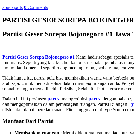
abudaparts
0 Comments
PARTISI GESER SOREPA BOJONEGO
Partisi Geser Sorepa Bojonegoro #1 Jawa
Partisi Geser Sorepa Bojonegoro #1
Kami hadir sebagai spesialis t
minimalis. Seperti yang kita ketahui kalau partisi ialah pembatas r
umum dan komersial seperti ruang meeting, ruang serba guna, conventio
Tidak hanya itu, partisi pula bisa membagikan warna yang berbeda bua
arah saja. Untuk menjadi solusi dalam membagi ruangan anda. Peny
sebuah ruangan menjadi lebih fleksibel, Selain itu Partisi geser
memenu
Dalam hal ini produsen
partisi
memproduksi
partisi
dengan bahan ya
dan mengoptimalkan dalam pemabagian ruangan. Partisi Ruangan
Ty
efisien dan dapat meredam suara. Fitur unggulan dari type Sorepa
Manfaat Dari Partisi
Memisahkan ruangan
: Memisahkan ruangan menjadi area yang