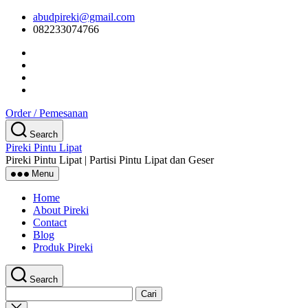
Skip
abudpireki@gmail.com
to
082233074766
the
content
Order / Pemesanan
Search
Pireki Pintu Lipat
Pireki Pintu Lipat | Partisi Pintu Lipat dan Geser
Menu
Home
About Pireki
Contact
Blog
Produk Pireki
Search
Cari
untuk:
Close