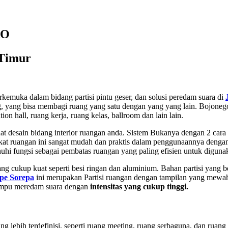
RO
 Timur
erkemuka dalam bidang partisi pintu geser, dan solusi peredam suara di
uang, yang bisa membagi ruang yang satu dengan yang yang lain. Bojoneg
n hall, ruang kerja, ruang kelas, ballroom dan lain lain.
t desain bidang interior ruangan anda. Sistem Bukanya dengan 2 cara y
ekat ruangan ini sangat mudah dan praktis dalam penggunaannya deng
hi fungsi sebagai pembatas ruangan yang paling efisien untuk diguna
ng cukup kuat seperti besi ringan dan aluminium. Bahan partisi yang 
pe Sorepa
ini merupakan Partisi ruangan dengan tampilan yang mewa
 mampu meredam suara dengan
intensitas yang cukup tinggi.
 lebih terdefinisi, seperti ruang meeting, ruang serbaguna, dan ruang 