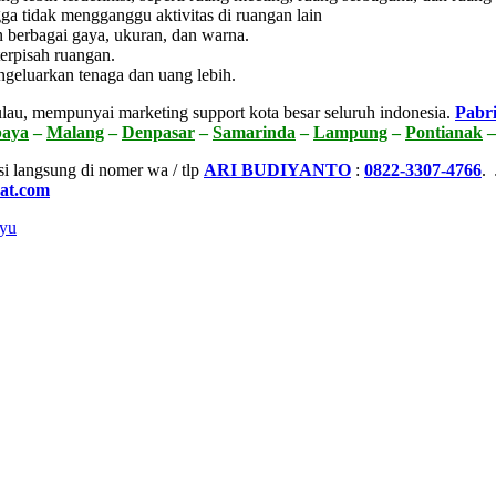
gga tidak mengganggu aktivitas di ruangan lain
 berbagai gaya, ukuran, dan warna.
erpisah ruangan.
ngeluarkan tenaga dan uang lebih.
lau, mempunyai marketing support kota besar seluruh indonesia.
Pabri
baya
–
Malang
–
Denpasar
–
Samarinda
–
Lampung
–
Pontianak
si langsung di nomer wa / tlp
ARI BUDIYANTO
:
0822-3307-4766
.
pat.com
ayu