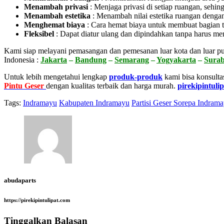
Menambah privasi
:
Menjaga privasi di setiap ruangan, sehin
Menambah estetika
:
Menambah nilai estetika ruangan dengan
Menghemat biaya
:
Cara hemat biaya untuk membuat bagian t
Fleksibel
:
Dapat diatur ulang dan dipindahkan tanpa harus me
Kami siap melayani pemasangan dan pemesanan luar kota dan luar pu
Indonesia :
Jakarta
–
Bandung
–
Semarang
–
Yogyakarta
–
Sura
Untuk lebih mengetahui lengkap
produk-produk
kami bisa konsulta
Pintu Geser
dengan kualitas terbaik dan harga murah.
pirekipintuli
Tags:
Indramayu
Kabupaten Indramayu
Partisi Geser Sorepa Indram
abudaparts
https://pirekipintulipat.com
Tinggalkan Balasan