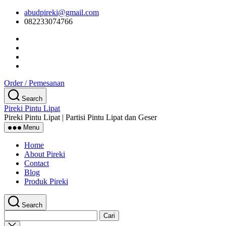
Skip
abudpireki@gmail.com
to
082233074766
the
content
Order / Pemesanan
Search
Pireki Pintu Lipat
Pireki Pintu Lipat | Partisi Pintu Lipat dan Geser
Menu
Home
About Pireki
Contact
Blog
Produk Pireki
Search
Cari
untuk:
Close