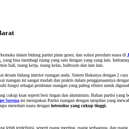
Barat
erkemuka dalam bidang partisi pintu geser, dan solusi peredam suara di
uang, yang bisa membagi ruang yang satu dengan yang yang lain. Indrama
n hall, ruang kerja, ruang kelas, ballroom dan lain lain.
t desain bidang interior ruangan anda. Sistem Bukanya dengan 2 cara y
ekat ruangan ini sangat mudah dan praktis dalam penggunaannya deng
hi fungsi sebagai pembatas ruangan yang paling efisien untuk diguna
ng cukup kuat seperti besi ringan dan aluminium. Bahan partisi yang 
pe Sorepa
ini merupakan Partisi ruangan dengan tampilan yang mewa
 mampu meredam suara dengan
intensitas yang cukup tinggi.
 lebih terdefinisi, seperti ruang meeting, ruang serbaguna, dan ruang 