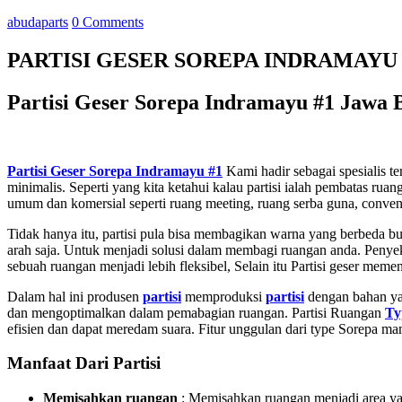
abudaparts
0 Comments
PARTISI GESER SOREPA INDRAMAYU
Partisi Geser Sorepa Indramayu #1 Jawa 
Partisi Geser Sorepa Indramayu #1
Kami hadir sebagai spesialis t
minimalis. Seperti yang kita ketahui kalau partisi ialah pembatas r
umum dan komersial seperti ruang meeting, ruang serba guna, conventio
Tidak hanya itu, partisi pula bisa membagikan warna yang berbeda bua
arah saja. Untuk menjadi solusi dalam membagi ruangan anda. Peny
sebuah ruangan menjadi lebih fleksibel, Selain itu Partisi geser
memenu
Dalam hal ini produsen
partisi
memproduksi
partisi
dengan bahan ya
dan mengoptimalkan dalam pemabagian ruangan. Partisi Ruangan
Ty
efisien dan dapat meredam suara. Fitur unggulan dari type Sorepa
Manfaat Dari Partisi
Memisahkan ruangan
: Memisahkan ruangan menjadi area yang