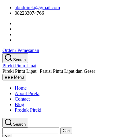
Skip
abudpireki@gmail.com
to
082233074766
the
content
Order / Pemesanan
Search
Pireki Pintu Lipat
Pireki Pintu Lipat | Partisi Pintu Lipat dan Geser
Menu
Home
About Pireki
Contact
Blog
Produk Pireki
Search
Cari
untuk:
Close