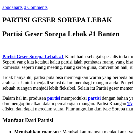
abudaparts
0 Comments
PARTISI GESER SOREPA LEBAK
Partisi Geser Sorepa Lebak #1 Banten
Partisi Geser Sorepa Lebak #1
Kami hadir sebagai spesialis terkem
Seperti yang kita ketahui kalau partisi ialah pembatas ruang, yang 
komersial seperti ruang meeting, ruang serba guna, convention hall, ru
Tidak hanya itu, partisi pula bisa membagikan warna yang berbeda bua
arah saja. Untuk menjadi solusi dalam membagi ruangan anda. Peny
sebuah ruangan menjadi lebih fleksibel, Selain itu Partisi geser
memenu
Dalam hal ini produsen
partisi
memproduksi
partisi
dengan bahan ya
dan mengoptimalkan dalam pemabagian ruangan. Partisi Ruangan
Ty
efisien dan dapat meredam suara. Fitur unggulan dari type Sorepa
Manfaat Dari Partisi
Memisahkan ruangan
: Memisahkan ruangan menjadi area yang