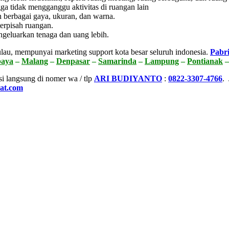
gga tidak mengganggu aktivitas di ruangan lain
 berbagai gaya, ukuran, dan warna.
erpisah ruangan.
ngeluarkan tenaga dan uang lebih.
lau, mempunyai marketing support kota besar seluruh indonesia.
Pabri
baya
–
Malang
–
Denpasar
–
Samarinda
–
Lampung
–
Pontianak
si langsung di nomer wa / tlp
ARI BUDIYANTO
:
0822-3307-4766
.
pat.com