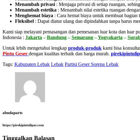
Menambah privasi
:
Menjaga privasi di setiap ruangan, sehin
Menambah estetika
:
Menambah nilai estetika ruangan dengan
Menghemat biaya
:
Cara hemat biaya untuk membuat bagian t
Fleksibel
:
Dapat diatur ulang dan dipindahkan tanpa harus me
Kami siap melayani pemasangan dan pemesanan luar kota dan luar pu
Indonesia :
Jakarta
–
Bandung
–
Semarang
–
Yogyakarta
–
Sura
Untuk lebih mengetahui lengkap
produk-produk
kami bisa konsulta
Pintu Geser
dengan kualitas terbaik dan harga murah.
pirekipintuli
Tags:
Kabupaten Lebak
Lebak
Partisi Geser Sorepa Lebak
abudaparts
https://pirekipintulipat.com
Tinggalkan Balasan