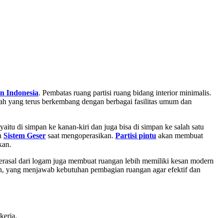
en
Indonesia
. Pembatas ruang partisi ruang bidang interior minimalis.
ayah yang terus berkembang dengan berbagai fasilitas umum dan
aitu di simpan ke kanan-kiri dan juga bisa di simpan ke salah satu
an
Sistem Geser
saat mengoperasikan.
Partisi pintu
akan membuat
kan.
berasal dari logam juga membuat ruangan lebih memiliki kesan modern
h, yang menjawab kebutuhan pembagian ruangan agar efektif dan
kerja.