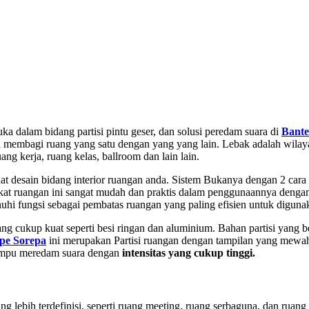
uka dalam bidang partisi pintu geser, dan solusi peredam suara di
Bant
bisa membagi ruang yang satu dengan yang yang lain. Lebak adalah wil
ang kerja, ruang kelas, ballroom dan lain lain.
t desain bidang interior ruangan anda. Sistem Bukanya dengan 2 cara y
ekat ruangan ini sangat mudah dan praktis dalam penggunaannya deng
hi fungsi sebagai pembatas ruangan yang paling efisien untuk diguna
ng cukup kuat seperti besi ringan dan aluminium. Bahan partisi yang 
pe Sorepa
ini merupakan Partisi ruangan dengan tampilan yang mewa
 mampu meredam suara dengan
intensitas yang cukup tinggi.
 lebih terdefinisi, seperti ruang meeting, ruang serbaguna, dan ruang 