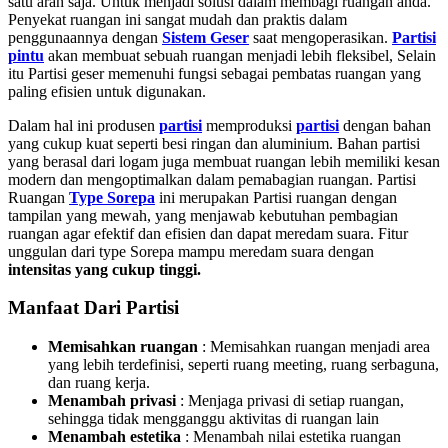
satu arah saja. Untuk menjadi solusi dalam membagi ruangan anda.
Penyekat ruangan ini sangat mudah dan praktis dalam
penggunaannya dengan
Sistem Geser
saat mengoperasikan.
Partisi
pintu
akan membuat sebuah ruangan menjadi lebih fleksibel, Selain
itu Partisi geser
memenuhi fungsi sebagai pembatas ruangan yang
paling efisien untuk digunakan.
Dalam hal ini produsen
partisi
memproduksi
partisi
dengan bahan
yang cukup kuat seperti besi ringan dan aluminium. Bahan partisi
yang berasal dari logam juga membuat ruangan lebih memiliki kesan
modern dan mengoptimalkan dalam pemabagian ruangan. Partisi
Ruangan
Type Sorepa
ini merupakan Partisi ruangan dengan
tampilan yang mewah, yang menjawab kebutuhan pembagian
ruangan agar efektif dan efisien dan dapat meredam suara. Fitur
unggulan dari type Sorepa mampu meredam suara dengan
intensitas yang cukup tinggi.
Manfaat Dari Partisi
Memisahkan ruangan
: Memisahkan ruangan menjadi area
yang lebih terdefinisi, seperti ruang meeting, ruang serbaguna,
dan ruang kerja.
Menambah privasi
:
Menjaga privasi di setiap ruangan,
sehingga tidak mengganggu aktivitas di ruangan lain
Menambah estetika
:
Menambah nilai estetika ruangan