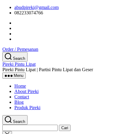
Skip
abudpireki@gmail.com
to
082233074766
the
content
Order / Pemesanan
Search
Pireki Pintu Lipat
Pireki Pintu Lipat | Partisi Pintu Lipat dan Geser
Menu
Home
About Pireki
Contact
Blog
Produk Pireki
Search
Cari
untuk:
Close