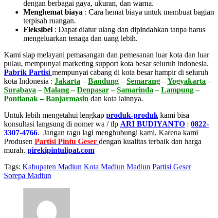
dengan berbagai gaya, ukuran, dan warna.
Menghemat biaya
:
Cara hemat biaya untuk membuat bagian
terpisah ruangan.
Fleksibel
:
Dapat diatur ulang dan dipindahkan tanpa harus
mengeluarkan tenaga dan uang lebih.
Kami siap melayani pemasangan dan pemesanan luar kota dan luar
pulau, mempunyai marketing support kota besar seluruh indonesia.
Pabrik Partisi
mempunyai cabang di kota besar hampir di seluruh
kota Indonesia :
Jakarta
–
Bandung
–
Semarang
–
Yogyakarta
–
Surabaya
–
Malang
–
Denpasar
–
Samarinda
–
Lampung
–
Pontianak
–
Banjarmasin
dan kota lainnya.
Untuk lebih mengetahui lengkap
produk-produk
kami bisa
konsultasi langsung di nomer wa / tlp
ARI BUDIYANTO
:
0822-
3307-4766
. Jangan ragu lagi menghubungi kami, Karena kami
Produsen
Partisi Pintu Geser
dengan kualitas terbaik dan harga
murah.
pirekipintulipat.com
Tags:
Kabupaten Madiun
Kota Madiun
Madiun
Partisi Geser
Sorepa Madiun